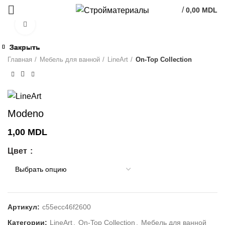
/
0,00
MDL
Click to enlarge
Закрыть
Закрыть
Закрыть
Закрыть
Закрыть
Закрыть
Закрыть
Закрыть
Главная
Мебель для ванной
LineArt
On-Top Collection
Modeno
1,00
MDL
Цвет
Артикул:
c55ecc46f2600
Категории:
LineArt
,
On-Top Collection
,
Мебель для ванной