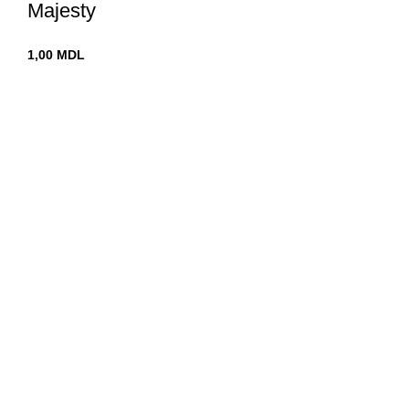
Majesty
1,00
MDL
Chișinău
str. Vadul-lui-Vodă 19
decomin@internet.ru
+373 79919444
Меню