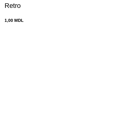
Retro
1,00
MDL
Chișinău
str. Vadul-lui-Vodă 19
decomin@internet.ru
+373 79919444
Меню
ГЛАВНАЯ