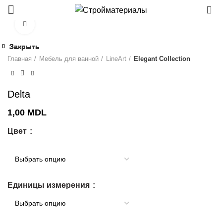
0
Click to enlarge
Закрыть
Закрыть
Закрыть
Закрыть
Закрыть
Закрыть
Закрыть
Закрыть
Главная
Мебель для ванной
LineArt
Elegant Collection
Delta
1,00
MDL
Цвет
Единицы измерения