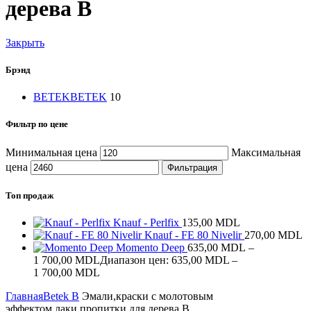
дерева В
Закрыть
Брэнд
BETEK
BETEK
10
Фильтр по цене
Минимальная цена
Максимальная
цена
Фильтрация
Топ продаж
Knauf - Perlfix
135,00
MDL
Knauf - FE 80 Nivelir
270,00
MDL
Momento Deep
635,00
MDL
–
1 700,00
MDL
Диапазон цен: 635,00 MDL –
1 700,00 MDL
Главная
Betek B
Эмали,краски с молотовым
эффектом,лаки,пропитки для дерева В