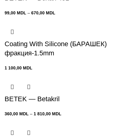
Диапазон
99,00
MDL
–
670,00
MDL
цен:
99,00 MDL
–
670,00 MDL
Coating With Silicone (БАРАШЕК)
фракция-1.5mm
1 100,00
MDL
BETEK — Betakril
Диапазон
360,00
MDL
–
1 810,00
MDL
цен:
360,00 MDL
–