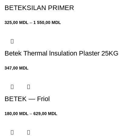
1 810,00 MDL
BETEKSILAN PRIMER
Диапазон
325,00
MDL
–
1 550,00
MDL
цен:
325,00 MDL
–
1 550,00 MDL
Betek Thermal lnsulation Plaster 25KG
347,00
MDL
BETEK — Friol
Диапазон
180,00
MDL
–
629,00
MDL
цен:
180,00 MDL
–