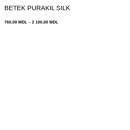
629,00 MDL
BETEK PURAKIL SILK
Диапазон
760,00
MDL
–
2 100,00
MDL
цен:
760,00 MDL
–
2 100,00 MDL
Chișinău
str. Vadul-lui-Vodă 19
decomin@internet.ru
+373 79919444
Меню
ГЛАВНАЯ