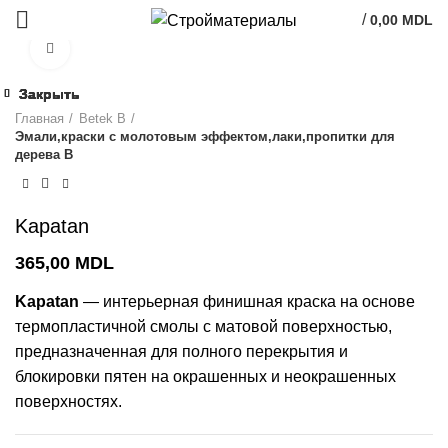
/
0,00
MDL
Click to enlarge
Закрыть
Закрыть
Закрыть
Закрыть
Закрыть
Закрыть
Закрыть
Закрыть
Главная
Betek B
Эмали,краски с молотовым эффектом,лаки,пропитки для
дерева В
Kapatan
365,00
MDL
Kapatan
— интерьерная финишная краска на основе
термопластичной смолы с матовой поверхностью,
предназначенная для полного перекрытия и
блокировки пятен на окрашенных и неокрашенных
поверхностях.