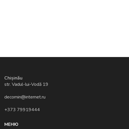
Chișinău
str. Vadul-lui-Vodă 19
decomin@internet.ru
+373 79919444
МЕНЮ