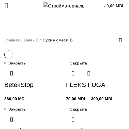
/
0,00
MDL
Сухие смеси B
Главная
Betek B
Сухие смеси B
Закрыть
Закрыть
BetekStop
FLEKS FUGA
Диапаз
380,00
MDL
70,00
MDL
–
300,00
MDL
цен:
Закрыть
Закрыть
70,00 M
–
300,00