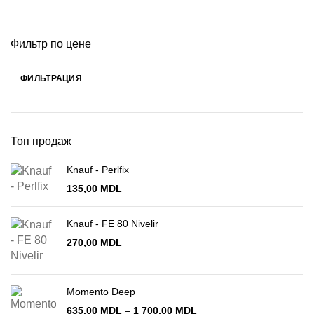
Фильтр по цене
ФИЛЬТРАЦИЯ
Минимальная
Максимальная
цена
цена
Топ продаж
Knauf - Perlfix
135,00
MDL
Knauf - FE 80 Nivelir
270,00
MDL
Momento Deep
Диапазон
635,00
MDL
–
1 700,00
MDL