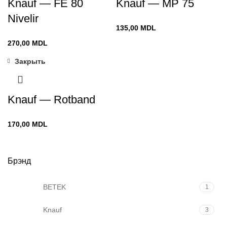
Knauf — FE 80
Knauf — MP 75
Nivelir
135,00
MDL
270,00
MDL
Закрыть
Knauf — Rotband
170,00
MDL
Брэнд
BETEK
1
Knauf
3