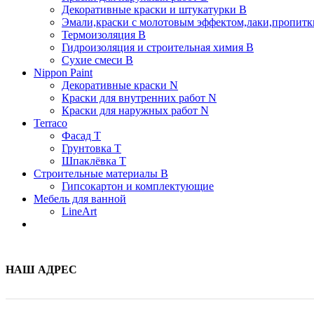
Декоративные краски и штукатурки В
Эмали,краски с молотовым эффектом,лаки,пропитки
Термоизоляция В
Гидроизоляция и строительная химия В
Сухие смеси B
Nippon Paint
Декоративные краски N
Краски для внутренних работ N
Краски для наружных работ N
Terraco
Фасад Т
Грунтовка T
Шпаклёвка T
Строительные материалы В
Гипсокартон и комплектующие
Мебель для ванной
LineArt
НАШ АДРЕС