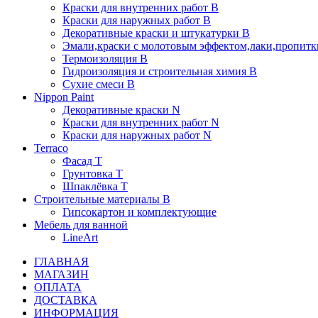
Краски для внутренних работ B
Краски для наружных работ B
Декоративные краски и штукатурки В
Эмали,краски с молотовым эффектом,лаки,пропитки
Термоизоляция В
Гидроизоляция и строительная химия В
Сухие смеси B
Nippon Paint
Декоративные краски N
Краски для внутренних работ N
Краски для наружных работ N
Terraco
Фасад Т
Грунтовка T
Шпаклёвка T
Строительные материалы В
Гипсокартон и комплектующие
Мебель для ванной
LineArt
ГЛАВНАЯ
МАГАЗИН
ОПЛАТА
ДОСТАВКА
ИНФОРМАЦИЯ