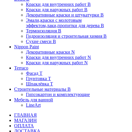
Краски для внутренних работ B
Краски для наружных работ B
Декоративные краски и штукатурки В
Эмали,краски с молотовым
эффектом,лаки,пропитки для дерева В
Термоизоляция В
Гидроизоляция и строительная химия В
Сухие смеси B
Nippon Paint
Декоративные краски N
Краски для внутренних работ N
Краски для наружных работ N
Terraco
Фасад Т
Грунтовка T
Шпаклёвка T
Строительные материалы В
Гипсокартон и комплектующие
Мебель для ванной
LineArt
ГЛАВНАЯ
МАГАЗИН
ОПЛАТА
ДОСТАВКА