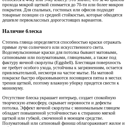
прохода мокрой щеткой снимается до 70-ти или более микрон
покрытия. Для спальных, гостиных или офисов подходят
товарные позиции со средней стойкостью, которые обходятся
дешевле первоклассных дорогостоящих вариантов.
Наличие блеска
Степень глянца определяется способностью краски отражать
прямые лучи солнечного или искусственного света.
Водоэмульсионные краски для потолка бывают матовыми,
сатиновыми или полуматовыми, глянцевыми, а также под
фактуру яичной скорлупы (Eggshell). Блестящая поверхность
не требует особого ухода, устойчива к загрязнениям, остается
привлекательной, несмотря на частое мытье. На матовой
покраске быстро образовываются лоснящиеся пятна в местах
трения щеткой, поэтому влажную уборку придется свести к
минимуму.
Отсутствие блеска украшает интерьер, создает спокойную
творческую атмосферу, скрывает неровности и дефекты
потолка. Эффект яичной скорлупы с минимальным глянцем
обладает повышенной устойчивостью к стиранию мягкой
щеткой или губкой, смоченной в моющем средстве.
Полуматовый или сатиновый финиш облагораживает жилое и