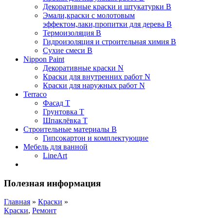
Декоративные краски и штукатурки В
Эмали,краски с молотовым
эффектом,лаки,пропитки для дерева В
Термоизоляция В
Гидроизоляция и строительная химия В
Сухие смеси B
Nippon Paint
Декоративные краски N
Краски для внутренних работ N
Краски для наружных работ N
Terraco
Фасад Т
Грунтовка T
Шпаклёвка T
Строительные материалы В
Гипсокартон и комплектующие
Мебель для ванной
LineArt
Полезная информация
Главная
»
Краски
»
Краски
,
Ремонт