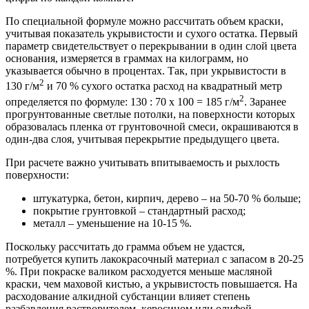
По специальной формуле можно рассчитать объем краски,
учитывая показатель укрывистости и сухого остатка. Первый
параметр свидетельствует о перекрывании в один слой цвета
основания, измеряется в граммах на килограмм, но
указывается обычно в процентах. Так, при укрывистости в
2
130 г/м
и 70 % сухого остатка расход на квадратный метр
2
определяется по формуле: 130 : 70 х 100 = 185 г/м
. Заранее
прогрунтованные светлые потолки, на поверхности которых
образовалась пленка от грунтовочной смеси, окрашиваются в
один-два слоя, учитывая перекрытие предыдущего цвета.
При расчете важно учитывать впитываемость и рыхлость
поверхности:
штукатурка, бетон, кирпич, дерево – на 50-70 % больше;
покрытие грунтовкой – стандартный расход;
металл – уменьшение на 10-15 %.
Поскольку рассчитать до грамма объем не удастся,
потребуется купить лакокрасочный материал с запасом в 20-25
%. При покраске валиком расходуется меньше масляной
краски, чем маховой кистью, а укрывистость повышается. На
расходование алкидной субстанции влияет степень
разбавления растворителем, керосином или олифой.