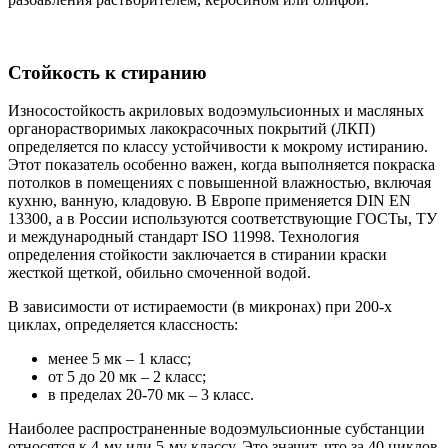
Стойкость к стиранию
Износостойкость акриловых водоэмульсионных и масляных
органорастворимых лакокрасочных покрытий (ЛКП)
определяется по классу устойчивости к мокрому истиранию.
Этот показатель особенно важен, когда выполняется покраска
потолков в помещениях с повышенной влажностью, включая
кухню, ванную, кладовую. В Европе применяется DIN EN
13300, а в России используются соответствующие ГОСТы, ТУ
и международный стандарт ISO 11998. Технология
определения стойкости заключается в стирании краски
жесткой щеткой, обильно смоченной водой.
В зависимости от истираемости (в микронах) при 200-х
циклах, определяется классность:
менее 5 мк – 1 класс;
от 5 до 20 мк – 2 класс;
в пределах 20-70 мк – 3 класс.
Наиболее распространенные водоэмульсионные субстанции
относятся к 4-му или 5-му классу. Это значит, что за 40 циклов