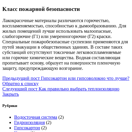
Класс пожарной безопасности
Лакокрасочные материалы различаются горючестью,
воспламеняемостью, способностью к дымообразованию. Для
жилых помещений лучше использовать малоопасные,
слабогорючие (Г1) или умеренногорючие (Г2) краски.
Специальные пожаробезопасные суспензии применяются для
путей эвакуации в общественных зданиях. В составе таких
субстанций отсутствуют токсичные легковоспламеняемые
или горючие химические вещества. Водная составляющая
пропитывает основу, образует на поверхности пленочную
защиту, предупреждающую возгорание.
Предыдущий пост
Гипсокартон или гипсоволокно что лучше?
Обратно к списку
Следующий пост
Как правильно выбрать теплоизоляцию
Закрыть
Рубрики
Водосточная система
(2)
Гидроизоляция
(2)
Гипсокартон
(2)