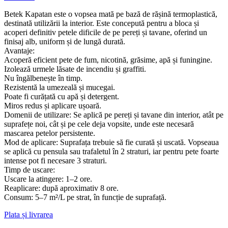
Betek Kapatan este o vopsea mată pe bază de rășină termoplastică,
destinată utilizării la interior. Este concepută pentru a bloca și
acoperi definitiv petele dificile de pe pereți și tavane, oferind un
finisaj alb, uniform și de lungă durată.
Avantaje:
Acoperă eficient pete de fum, nicotină, grăsime, apă și funingine.
Izolează urmele lăsate de incendiu și graffiti.
Nu îngălbenește în timp.
Rezistentă la umezeală și mucegai.
Poate fi curățată cu apă și detergent.
Miros redus și aplicare ușoară.
Domenii de utilizare: Se aplică pe pereți și tavane din interior, atât pe
suprafețe noi, cât și pe cele deja vopsite, unde este necesară
mascarea petelor persistente.
Mod de aplicare: Suprafața trebuie să fie curată și uscată. Vopseaua
se aplică cu pensula sau trafaletul în 2 straturi, iar pentru pete foarte
intense pot fi necesare 3 straturi.
Timp de uscare:
Uscare la atingere: 1–2 ore.
Reaplicare: după aproximativ 8 ore.
Consum: 5–7 m²/L pe strat, în funcție de suprafață.
Plata și livrarea