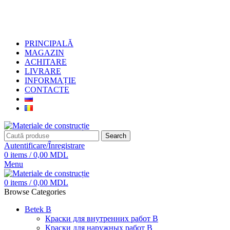
+373 79919444
PRINCIPALĂ
MAGAZIN
ACHITARE
LIVRARE
INFORMAȚIE
CONTACTE
Search
Autentificare/Înregistrare
0
items
/
0,00
MDL
Menu
0
items
/
0,00
MDL
Browse Categories
Betek B
Краски для внутренних работ B
Краски для наружных работ B