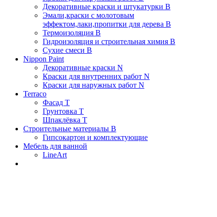
Декоративные краски и штукатурки В
Эмали,краски с молотовым
эффектом,лаки,пропитки для дерева В
Термоизоляция В
Гидроизоляция и строительная химия В
Сухие смеси B
Nippon Paint
Декоративные краски N
Краски для внутренних работ N
Краски для наружных работ N
Terraco
Фасад Т
Грунтовка T
Шпаклёвка T
Строительные материалы В
Гипсокартон и комплектующие
Мебель для ванной
LineArt
Click to enlarge