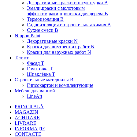
Декоративные краски и штукатурки В
Эмали,краски с молотовым
эффектом,лаки,пропитки для дерева В
Термоизоляция В
Гидроизоляция и строительная химия В
Сухие смеси B
Nippon Paint
Декоративные краски N
Краски для внутренних работ N
Краски для наружных работ N
Terraco
Фасад Т
Грунтовка T
Шпаклёвка T
Строительные материалы В
Гипсокартон и комплектующие
Мебель для ванной
LineArt
PRINCIPALĂ
MAGAZIN
ACHITARE
LIVRARE
INFORMAȚIE
CONTACTE