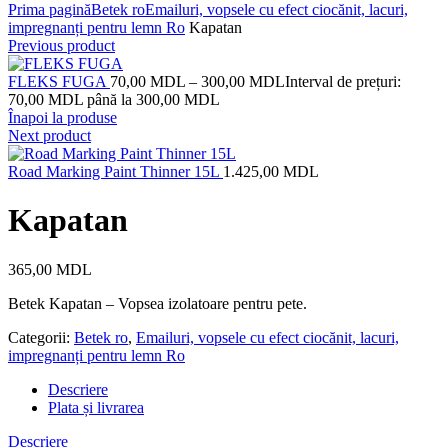
Prima pagină
Betek ro
Emailuri, vopsele cu efect ciocănit, lacuri,
impregnanți pentru lemn Ro
Kapatan
Previous product
FLEKS FUGA
70,00
MDL
–
300,00
MDL
Interval de prețuri:
70,00 MDL până la 300,00 MDL
Înapoi la produse
Next product
Road Marking Paint Thinner 15L
1.425,00
MDL
Kapatan
365,00
MDL
Betek Kapatan – Vopsea izolatoare pentru pete.
Categorii:
Betek ro
,
Emailuri, vopsele cu efect ciocănit, lacuri,
impregnanți pentru lemn Ro
Descriere
Plata și livrarea
Descriere