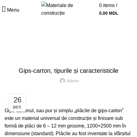
0
items
/
Menu
0,00
MDL
INFORMAȚIE UTILĂ
PRINCIPALĂ
GIPS CARTON
,
GIPS CARTON
REPARAȚIE
Gips-carton, tipurile și caracteristicile
Admin
26
OCT.
Gips-cartonul, sau pur și simplu „plăcile de gips-carton”
este un material universal de construcție și finisare sub
formă de plăci de 6 – 12 mm grosime, 1200×2500 mm în
dimensiune (standard). Plăcile au fost inventate la sfârșitul