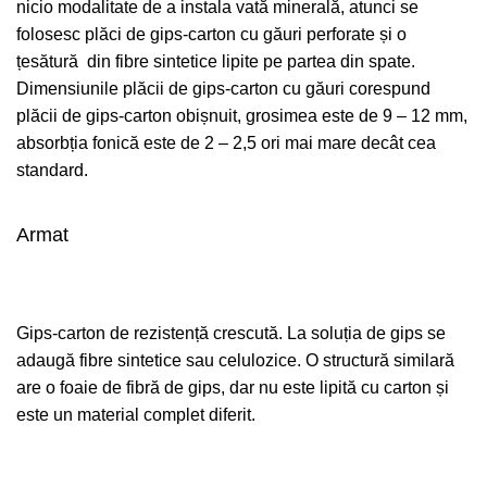
nicio modalitate de a instala vată minerală, atunci se
folosesc plăci de gips-carton cu găuri perforate și o
țesătură din fibre sintetice lipite pe partea din spate.
Dimensiunile plăcii de gips-carton cu găuri corespund
plăcii de gips-carton obișnuit, grosimea este de 9 – 12 mm,
absorbția fonică este de 2 – 2,5 ori mai mare decât cea
standard.
Armat
Gips-carton de rezistență crescută. La soluția de gips se
adaugă fibre sintetice sau celulozice. O structură similară
are o foaie de fibră de gips, dar nu este lipită cu carton și
este un material complet diferit.