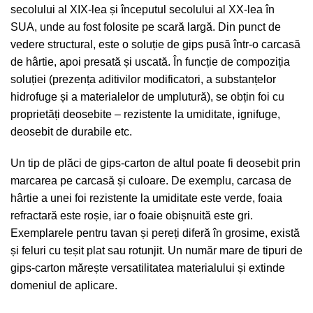
secolului al XIX-lea și începutul secolului al XX-lea în
SUA, unde au fost folosite pe scară largă. Din punct de
vedere structural, este o soluție de gips pusă într-o carcasă
de hârtie, apoi presată și uscată. În funcție de compoziția
soluției (prezența aditivilor modificatori, a substanțelor
hidrofuge și a materialelor de umplutură), se obțin foi cu
proprietăți deosebite – rezistente la umiditate, ignifuge,
deosebit de durabile etc.
Un tip de plăci de gips-carton de altul poate fi deosebit prin
marcarea pe carcasă și culoare. De exemplu, carcasa de
hârtie a unei foi rezistente la umiditate este verde, foaia
refractară este roșie, iar o foaie obișnuită este gri.
Exemplarele pentru tavan și pereți diferă în grosime, există
și feluri cu teșit plat sau rotunjit. Un număr mare de tipuri de
gips-carton mărește versatilitatea materialului și extinde
domeniul de aplicare.