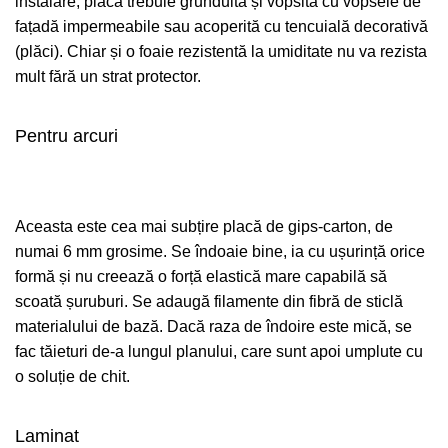
instalare, placa trebuie grunduită și vopsită cu vopsele de
fațadă impermeabile sau acoperită cu tencuială decorativă
(plăci). Chiar și o foaie rezistentă la umiditate nu va rezista
mult fără un strat protector.
Pentru arcuri
Aceasta este cea mai subțire placă de gips-carton, de
numai 6 mm grosime. Se îndoaie bine, ia cu ușurință orice
formă și nu creează o forță elastică mare capabilă să
scoată șuruburi. Se adaugă filamente din fibră de sticlă
materialului de bază. Dacă raza de îndoire este mică, se
fac tăieturi de-a lungul planului, care sunt apoi umplute cu
o soluție de chit.
Laminat