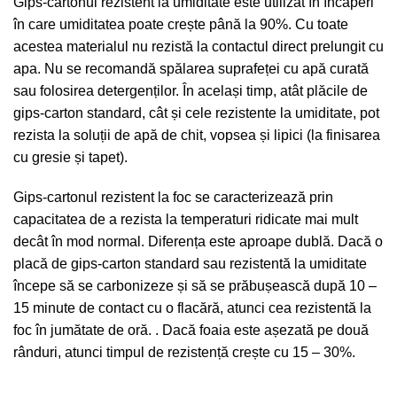
Gips-cartonul rezistent la umiditate este utilizat în încăperi
în care umiditatea poate crește până la 90%. Cu toate
acestea materialul nu rezistă la contactul direct prelungit cu
apa. Nu se recomandă spălarea suprafeței cu apă curată
sau folosirea detergenților. În același timp, atât plăcile de
gips-carton standard, cât și cele rezistente la umiditate, pot
rezista la soluții de apă de chit, vopsea și lipici (la finisarea
cu gresie și tapet).
Gips-cartonul rezistent la foc se caracterizează prin
capacitatea de a rezista la temperaturi ridicate mai mult
decât în ​​mod normal. Diferența este aproape dublă. Dacă o
placă de gips-carton standard sau rezistentă la umiditate
începe să se carbonizeze și să se prăbușească după 10 –
15 minute de contact cu o flacără, atunci cea rezistentă la
foc în jumătate de oră. . Dacă foaia este așezată pe două
rânduri, atunci timpul de rezistență crește cu 15 – 30%.