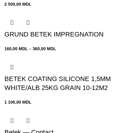
2 500,00
MDL
GRUND BETEK IMPREGNATION
Диапазон
160,00
MDL
–
360,00
MDL
цен:
160,00 MDL
–
360,00 MDL
BETEK COATING SILICONE 1,5MM
WHITE/ALB 25KG GRAIN 10-12M2
1 100,00
MDL
Betek — Contact