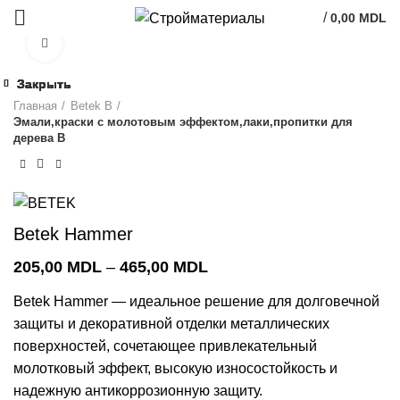
/
0,00
MDL
Click to enlarge
Закрыть
Закрыть
Закрыть
Закрыть
Закрыть
Закрыть
Закрыть
Закрыть
Главная
Betek B
Эмали,краски с молотовым эффектом,лаки,пропитки для
дерева В
Betek Hammer
Диапазон
205,00
MDL
–
465,00
MDL
цен:
Betek Hammer — идеальное решение для долговечной
205,00 MDL
–
защиты и декоративной отделки металлических
465,00 MDL
поверхностей, сочетающее привлекательный
молотковый эффект, высокую износостойкость и
надежную антикоррозионную защиту.