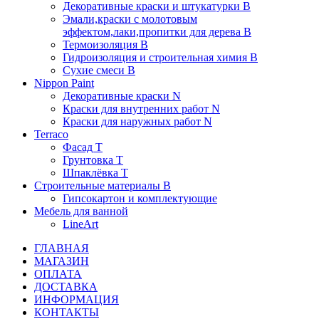
Декоративные краски и штукатурки В
Эмали,краски с молотовым
эффектом,лаки,пропитки для дерева В
Термоизоляция В
Гидроизоляция и строительная химия В
Сухие смеси B
Nippon Paint
Декоративные краски N
Краски для внутренних работ N
Краски для наружных работ N
Terraco
Фасад Т
Грунтовка T
Шпаклёвка T
Строительные материалы В
Гипсокартон и комплектующие
Мебель для ванной
LineArt
ГЛАВНАЯ
МАГАЗИН
ОПЛАТА
ДОСТАВКА
ИНФОРМАЦИЯ
КОНТАКТЫ