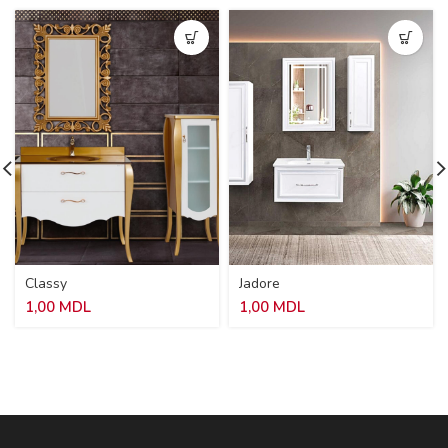
Classy
Jadore
1,00
MDL
1,00
MDL