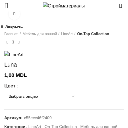
0
Click to enlarge
Закрыть
Закрыть
Закрыть
Закрыть
Закрыть
Закрыть
Закрыть
Закрыть
Главная
Мебель для ванной
LineArt
On-Top Collection
Luna
1,00
MDL
Цвет
Артикул:
c55ecc46f2400
Категории:
LineArt
,
On-Top Collection
,
Мебель для ванной