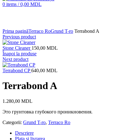
0
items
/
0,00
MDL
Click to enlarge
Prima pagină
Terraco Ro
Grund T-ro
Terrabond A
Previous product
Stone Cleaner
150,00
MDL
Înapoi la produse
Next product
Terrabond CP
640,00
MDL
Terrabond A
1.280,00
MDL
Это грунтовка глубокого проникновения.
Categorii:
Grund T-ro
,
Terraco Ro
Descriere
Plata și livrarea