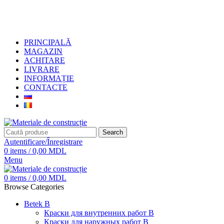
+373 79919444
PRINCIPALĂ
MAGAZIN
ACHITARE
LIVRARE
INFORMAȚIE
CONTACTE
Search
Autentificare/Înregistrare
0
items
/
0,00
MDL
Menu
0
items
/
0,00
MDL
Browse Categories
Betek B
Краски для внутренних работ B
Краски для наружных работ B