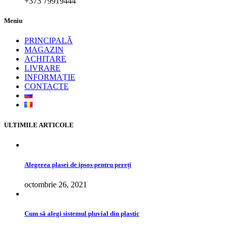
+373 79919444
Meniu
PRINCIPALĂ
MAGAZIN
ACHITARE
LIVRARE
INFORMAȚIE
CONTACTE
ULTIMILE ARTICOLE
Alegerea plasei de ipsos pentru pereți
octombrie 26, 2021
Cum să alegi sistemul pluvial din plastic