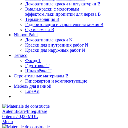
Декоративные краски и штукатурки В
Эмали,краски с молотовым
эффектом,лаки,пропитки для дерева В
Термоизоляция В
Гидроизоляция и строительная химия В
Сухие смеси B
Nippon Paint
Декоративные краски N
Краски для внутренних работ N
Краски для наружных работ N
Terraco
Фасад Т
Грунтовка T
Шпаклёвка T
Строительные материалы В
Гипсокартон и комплектующие
Мебель для ванной
LineArt
Autentificare/Înregistrare
0
items
/
0,00
MDL
Menu