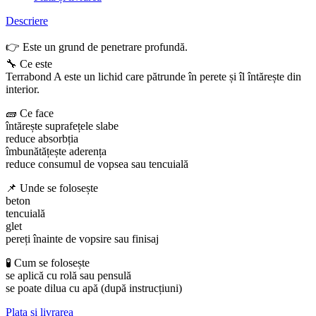
Descriere
👉 Este un grund de penetrare profundă.
🔧 Ce este
Terrabond A este un lichid care pătrunde în perete și îl întărește din
interior.
🧱 Ce face
întărește suprafețele slabe
reduce absorbția
îmbunătățește aderența
reduce consumul de vopsea sau tencuială
📌 Unde se folosește
beton
tencuială
glet
pereți înainte de vopsire sau finisaj
🧪 Cum se folosește
se aplică cu rolă sau pensulă
se poate dilua cu apă (după instrucțiuni)
Plata și livrarea