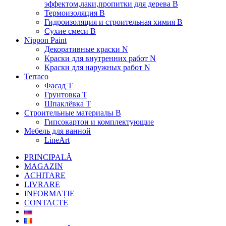
эффектом,лаки,пропитки для дерева В
Термоизоляция В
Гидроизоляция и строительная химия В
Сухие смеси B
Nippon Paint
Декоративные краски N
Краски для внутренних работ N
Краски для наружных работ N
Terraco
Фасад Т
Грунтовка T
Шпаклёвка T
Строительные материалы В
Гипсокартон и комплектующие
Мебель для ванной
LineArt
PRINCIPALĂ
MAGAZIN
ACHITARE
LIVRARE
INFORMAȚIE
CONTACTE