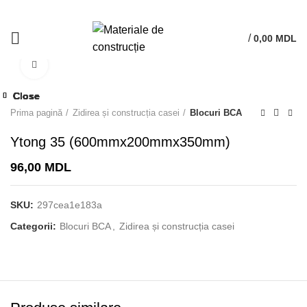
/
0,00
MDL
Click to enlarge
Close
Close
Close
Close
Close
Close
Close
Close
Prima pagină
Zidirea și construcția casei
Blocuri BCA
Ytong 35 (600mmx200mmx350mm)
96,00
MDL
SKU:
297cea1e183a
Categorii:
Blocuri BCA
,
Zidirea și construcția casei