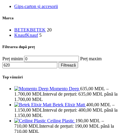
Gips-carton și accesorii
Marca
BETEK
BETEK
20
Knauf
Knauf
5
Filtrarea după preț
Preț minim
Preț maxim
Filtrează
Top vânzări
Momento Deep
635,00
MDL
–
1.700,00
MDL
Interval de prețuri: 635,00 MDL până la
1.700,00 MDL
Betek Elixir Matt
400,00
MDL
–
1.150,00
MDL
Interval de prețuri: 400,00 MDL până la
1.150,00 MDL
Ceiling Plastic
190,00
MDL
–
710,00
MDL
Interval de prețuri: 190,00 MDL până la
710,00 MDL