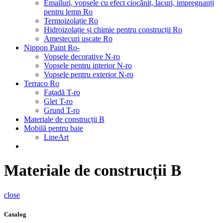
Emailuri, vopsele cu efect ciocănit, lacuri, impregnanți
pentru lemn Ro
Termoizolație Ro
Hidroizolație și chimie pentru construcții Ro
Amestecuri uscate Ro
Nippon Paint Ro-
Vopsele decorative N-ro
Vopsele pentru interior N-ro
Vopsele pentru exterior N-ro
Terraco Ro
Faţadă T-ro
Glet T-ro
Grund T-ro
Materiale de construcții B
Mobilă pentru baie
LineArt
Materiale de construcții B
close
Catalog