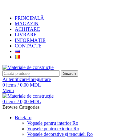
+373 79919444
PRINCIPALĂ
MAGAZIN
ACHITARE
LIVRARE
INFORMAȚIE
CONTACTE
Search
Autentificare/Înregistrare
0
items
/
0,00
MDL
Menu
0
items
/
0,00
MDL
Browse Categories
Betek ro
Vopsele pentru interior Ro
Vopsele pentru exterior Ro
Vopsele decorative și tencuieli Ro