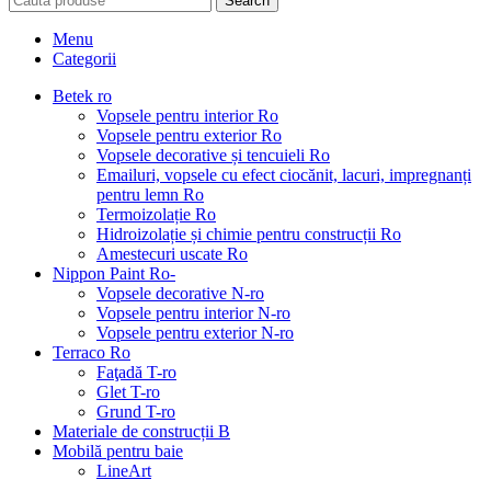
Search
Menu
Categorii
Betek ro
Vopsele pentru interior Ro
Vopsele pentru exterior Ro
Vopsele decorative și tencuieli Ro
Emailuri, vopsele cu efect ciocănit, lacuri, impregnanți
pentru lemn Ro
Termoizolație Ro
Hidroizolație și chimie pentru construcții Ro
Amestecuri uscate Ro
Nippon Paint Ro-
Vopsele decorative N-ro
Vopsele pentru interior N-ro
Vopsele pentru exterior N-ro
Terraco Ro
Faţadă T-ro
Glet T-ro
Grund T-ro
Materiale de construcții B
Mobilă pentru baie
LineArt