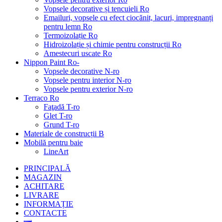
Vopsele decorative și tencuieli Ro
Emailuri, vopsele cu efect ciocănit, lacuri, impregnanți
pentru lemn Ro
Termoizolație Ro
Hidroizolație și chimie pentru construcții Ro
Amestecuri uscate Ro
Nippon Paint Ro-
Vopsele decorative N-ro
Vopsele pentru interior N-ro
Vopsele pentru exterior N-ro
Terraco Ro
Faţadă T-ro
Glet T-ro
Grund T-ro
Materiale de construcții B
Mobilă pentru baie
LineArt
PRINCIPALĂ
MAGAZIN
ACHITARE
LIVRARE
INFORMAȚIE
CONTACTE