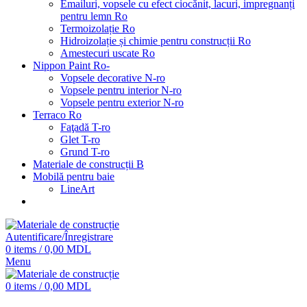
Emailuri, vopsele cu efect ciocănit, lacuri, impregnanți
pentru lemn Ro
Termoizolație Ro
Hidroizolație și chimie pentru construcții Ro
Amestecuri uscate Ro
Nippon Paint Ro-
Vopsele decorative N-ro
Vopsele pentru interior N-ro
Vopsele pentru exterior N-ro
Terraco Ro
Faţadă T-ro
Glet T-ro
Grund T-ro
Materiale de construcții B
Mobilă pentru baie
LineArt
Autentificare/Înregistrare
0
items
/
0,00
MDL
Menu
0
items
/
0,00
MDL