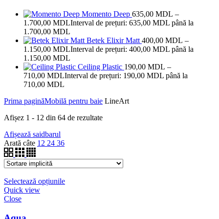
Momento Deep
635,00
MDL
–
1.700,00
MDL
Interval de prețuri: 635,00 MDL până la
1.700,00 MDL
Betek Elixir Matt
400,00
MDL
–
1.150,00
MDL
Interval de prețuri: 400,00 MDL până la
1.150,00 MDL
Ceiling Plastic
190,00
MDL
–
710,00
MDL
Interval de prețuri: 190,00 MDL până la
710,00 MDL
Prima pagină
Mobilă pentru baie
LineArt
Afișez 1 - 12 din 64 de rezultate
Afișează saidbarul
Arată câte
12
24
36
Selectează opțiunile
Quick view
Close
Aqua