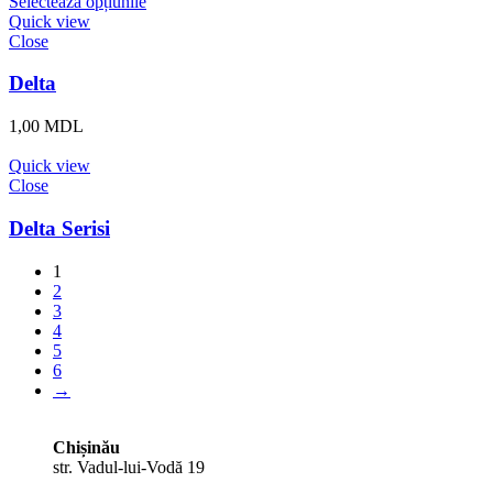
Selectează opțiunile
Quick view
Close
Delta
1,00
MDL
Quick view
Close
Delta Serisi
1
2
3
4
5
6
→
Chișinău
str. Vadul-lui-Vodă 19