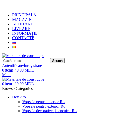
+373 79919444
PRINCIPALĂ
MAGAZIN
ACHITARE
LIVRARE
INFORMAȚIE
CONTACTE
Search
Autentificare/Înregistrare
0
items
/
0,00
MDL
Menu
0
items
/
0,00
MDL
Browse Categories
Betek ro
Vopsele pentru interior Ro
Vopsele pentru exterior Ro
Vopsele decorative și tencuieli Ro