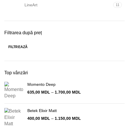
LineArt
11
Filtrarea după preț
FILTREAZĂ
Preț
Preț
minim
maxim
Top vânzări
Momento Deep
Interval
635,00
MDL
–
1.700,00
MDL
de
prețuri:
635,00 MDL
Betek Elixir Matt
până
Interval
400,00
MDL
–
1.150,00
MDL
la
de
1.700,00 MDL