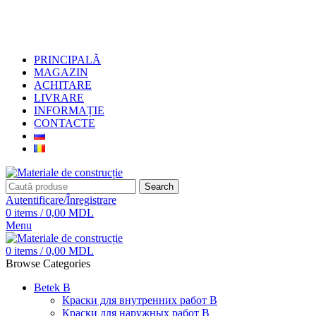
+373 79919444
PRINCIPALĂ
MAGAZIN
ACHITARE
LIVRARE
INFORMAȚIE
CONTACTE
Search
Autentificare/Înregistrare
0
items
/
0,00
MDL
Menu
0
items
/
0,00
MDL
Browse Categories
Betek B
Краски для внутренних работ B
Краски для наружных работ B