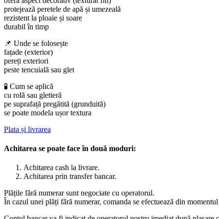
oferă aspect decorativ (texturat fin)
protejează peretele de apă și umezeală
rezistent la ploaie și soare
durabil în timp
📌 Unde se folosește
fațade (exterior)
pereți exteriori
peste tencuială sau glet
🧪 Cum se aplică
cu rolă sau gletieră
pe suprafață pregătită (grunduită)
se poate modela ușor textura
Plata și livrarea
Achitarea se poate face în două moduri:
Achitarea cash la livrare.
Achitarea prin transfer bancar.
Plățile fără numerar sunt negociate cu operatorul.
În cazul unei plăți fără numerar, comanda se efectuează din momentul î
Contul bancar va fi indicat de operatorul nostru imediat după plasar