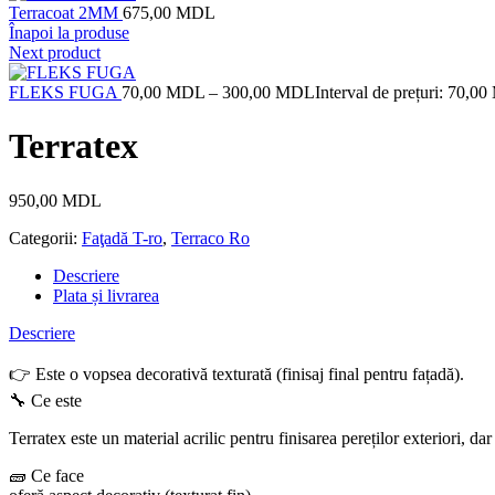
Terracoat 2MM
675,00
MDL
Înapoi la produse
Next product
FLEKS FUGA
70,00
MDL
–
300,00
MDL
Interval de prețuri: 70,
Terratex
950,00
MDL
Categorii:
Faţadă T-ro
,
Terraco Ro
Descriere
Plata și livrarea
Descriere
👉 Este o vopsea decorativă texturată (finisaj final pentru fațadă).
🔧 Ce este
Terratex este un material acrilic pentru finisarea pereților exteriori, da
🧱 Ce face