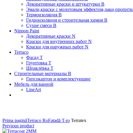
Декоративные краски и штукатурки В
Эмали,краски с молотовым эффектом,лаки,пропитки
Термоизоляция В
Гидроизоляция и строительная химия В
Сухие смеси B
Nippon Paint
Декоративные краски N
Краски для внутренних работ N
Краски для наружных работ N
Terraco
Фасад Т
Грунтовка T
Шпаклёвка T
Строительные материалы В
Гипсокартон и комплектующие
Мебель для ванной
LineArt
Click to enlarge
Prima pagină
Terraco Ro
Faţadă T-ro
Terratex
Previous product