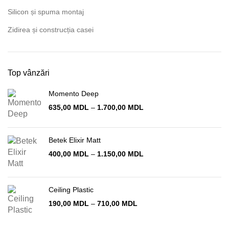
Silicon și spuma montaj
Zidirea și construcția casei
Top vânzări
Momento Deep
Interval
635,00
MDL
–
1.700,00
MDL
de
prețuri:
635,00 MDL
Betek Elixir Matt
până
Interval
400,00
MDL
–
1.150,00
MDL
la
de
1.700,00 MDL
prețuri:
400,00 MDL
Ceiling Plastic
până
la
Interval
190,00
MDL
–
710,00
MDL
1.150,00 MDL
de
prețuri: