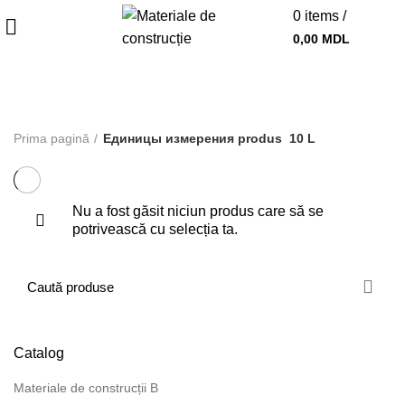
0
items
/
0,00
MDL
10 L
Prima pagină
Единицы измерения produs
10 L
Nu a fost găsit niciun produs care să se
potrivească cu selecția ta.
Catalog
Materiale de construcții B