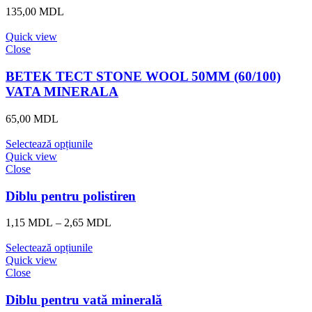
135,00
MDL
Quick view
Close
BETEK TECT STONE WOOL 50MM (60/100)
VATA MINERALA
65,00
MDL
Selectează opțiunile
Quick view
Close
Diblu pentru polistiren
Interval
1,15
MDL
–
2,65
MDL
de
prețuri:
Selectează opțiunile
1,15 MDL
Quick view
până
Close
la
2,65 MDL
Diblu pentru vată minerală