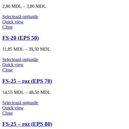
Interval
2,80
MDL
–
3,80
MDL
de
prețuri:
Selectează opțiunile
2,80 MDL
Quick view
până
Close
la
3,80 MDL
FS-20 (EPS 50)
Interval
11,85
MDL
–
39,50
MDL
de
prețuri:
Selectează opțiunile
11,85 MDL
Quick view
până
Close
la
39,50 MDL
FS-25 – roz (EPS 70)
Interval
14,55
MDL
–
48,50
MDL
de
prețuri:
Selectează opțiunile
14,55 MDL
Quick view
până
Close
la
48,50 MDL
FS-25 – roz (EPS 80)