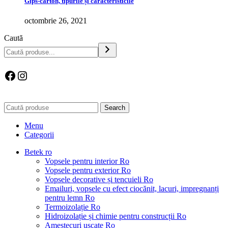
Gips-carton, tipurile și caracteristicile
octombrie 26, 2021
Caută
Facebook
Instagram
Search
Menu
Categorii
Betek ro
Vopsele pentru interior Ro
Vopsele pentru exterior Ro
Vopsele decorative și tencuieli Ro
Emailuri, vopsele cu efect ciocănit, lacuri, impregnanți
pentru lemn Ro
Termoizolație Ro
Hidroizolație și chimie pentru construcții Ro
Amestecuri uscate Ro