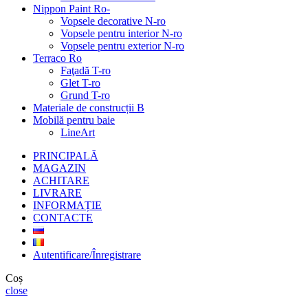
Nippon Paint Ro-
Vopsele decorative N-ro
Vopsele pentru interior N-ro
Vopsele pentru exterior N-ro
Terraco Ro
Faţadă T-ro
Glet T-ro
Grund T-ro
Materiale de construcții B
Mobilă pentru baie
LineArt
PRINCIPALĂ
MAGAZIN
ACHITARE
LIVRARE
INFORMAȚIE
CONTACTE
Autentificare/Înregistrare
Coș
close