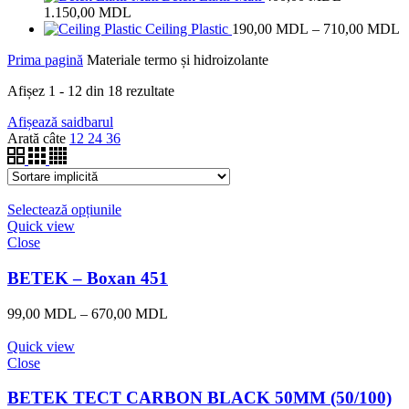
prețuri:
Interval
1.150,00
MDL
635,00 MDL
de
I
Ceiling Plastic
190,00
MDL
–
710,00
MDL
până
prețuri:
d
Prima pagină
Materiale termo și hidroizolante
la
400,00 MDL
p
1.700,00 MDL
până
1
Afișez 1 - 12 din 18 rezultate
la
p
1.150,00 MDL
la
Afișează saidbarul
7
Arată câte
12
24
36
Selectează opțiunile
Quick view
Close
BETEK – Boxan 451
Interval
99,00
MDL
–
670,00
MDL
de
prețuri:
Quick view
99,00 MDL
Close
până
la
BETEK TECT CARBON BLACK 50MM (50/100)