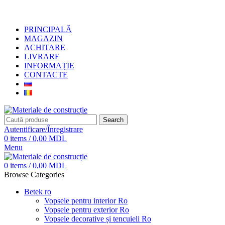
+373 79919444
PRINCIPALĂ
MAGAZIN
ACHITARE
LIVRARE
INFORMAȚIE
CONTACTE
Search
Autentificare/Înregistrare
0
items
/
0,00
MDL
Menu
0
items
/
0,00
MDL
Browse Categories
Betek ro
Vopsele pentru interior Ro
Vopsele pentru exterior Ro
Vopsele decorative și tencuieli Ro