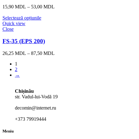
Interval
15,90
MDL
–
53,00
MDL
de
prețuri:
Selectează opțiunile
15,90 MDL
Quick view
până
Close
la
53,00 MDL
FS-35 (EPS 200)
Interval
26,25
MDL
–
87,50
MDL
de
1
prețuri:
2
26,25 MDL
→
până
la
87,50 MDL
Chișinău
str. Vadul-lui-Vodă 19
decomin@internet.ru
+373 79919444
Meniu