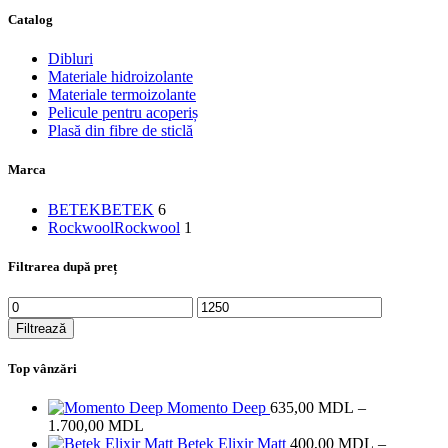
Catalog
Dibluri
Materiale hidroizolante
Materiale termoizolante
Pelicule pentru acoperiș
Plasă din fibre de sticlă
Marca
BETEK
BETEK
6
Rockwool
Rockwool
1
Filtrarea după preț
Preț
Preț
minim
maxim
Filtrează
Top vânzări
Momento Deep
635,00
MDL
–
Interval
1.700,00
MDL
de
Betek Elixir Matt
400,00
MDL
–