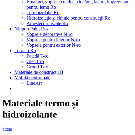
Emailuri, vopsele cu efect ciocănit, lacuri, impregnanți
pentru lemn Ro
Termoizolație Ro
Hidroizolație și chimie pentru construcții Ro
Amestecuri uscate Ro
Nippon Paint Ro-
Vopsele decorative N-ro
Vopsele pentru interior N-ro
Vopsele pentru exterior N-ro
Terraco Ro
Faţadă T-ro
Glet T-ro
Grund T-ro
Materiale de construcții B
Mobilă pentru baie
LineArt
Materiale termo și
hidroizolante
close