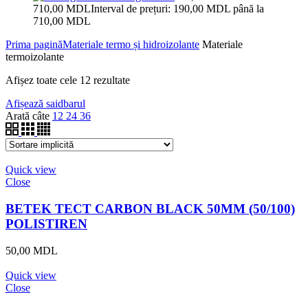
710,00
MDL
Interval de prețuri: 190,00 MDL până la
710,00 MDL
Prima pagină
Materiale termo și hidroizolante
Materiale
termoizolante
Afișez toate cele 12 rezultate
Afișează saidbarul
Arată câte
12
24
36
Quick view
Close
BETEK TECT CARBON BLACK 50MM (50/100)
POLISTIREN
50,00
MDL
Quick view
Close