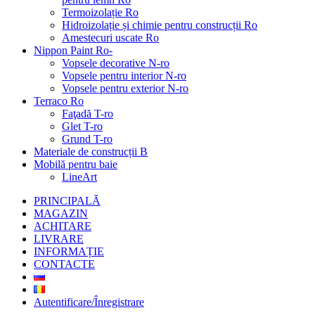
Termoizolație Ro
Hidroizolație și chimie pentru construcții Ro
Amestecuri uscate Ro
Nippon Paint Ro-
Vopsele decorative N-ro
Vopsele pentru interior N-ro
Vopsele pentru exterior N-ro
Terraco Ro
Faţadă T-ro
Glet T-ro
Grund T-ro
Materiale de construcții B
Mobilă pentru baie
LineArt
PRINCIPALĂ
MAGAZIN
ACHITARE
LIVRARE
INFORMAȚIE
CONTACTE
Autentificare/Înregistrare