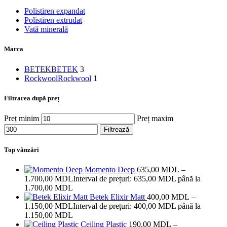
Polistiren expandat
Polistiren extrudat
Vată minerală
Marca
BETEK
BETEK
3
Rockwool
Rockwool
1
Filtrarea după preț
Preț minim
Preț maxim
Filtrează
Top vânzări
Momento Deep
635,00
MDL
–
1.700,00
MDL
Interval de prețuri: 635,00 MDL până la
1.700,00 MDL
Betek Elixir Matt
400,00
MDL
–
1.150,00
MDL
Interval de prețuri: 400,00 MDL până la
1.150,00 MDL
Ceiling Plastic
190,00
MDL
–