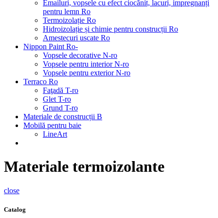
Emailuri, vopsele cu efect ciocănit, lacuri, impregnanți
pentru lemn Ro
Termoizolație Ro
Hidroizolație și chimie pentru construcții Ro
Amestecuri uscate Ro
Nippon Paint Ro-
Vopsele decorative N-ro
Vopsele pentru interior N-ro
Vopsele pentru exterior N-ro
Terraco Ro
Faţadă T-ro
Glet T-ro
Grund T-ro
Materiale de construcții B
Mobilă pentru baie
LineArt
Materiale termoizolante
close
Catalog