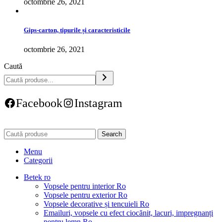
octombrie 26, 2021
Gips-carton, tipurile și caracteristicile
octombrie 26, 2021
Caută
Facebook
Instagram
Search
Menu
Categorii
Betek ro
Vopsele pentru interior Ro
Vopsele pentru exterior Ro
Vopsele decorative și tencuieli Ro
Emailuri, vopsele cu efect ciocănit, lacuri, impregnanți
pentru lemn Ro