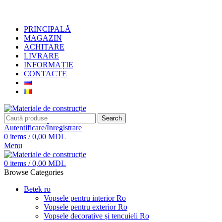
+373 79919444
PRINCIPALĂ
MAGAZIN
ACHITARE
LIVRARE
INFORMAȚIE
CONTACTE
Search
Autentificare/Înregistrare
0
items
/
0,00
MDL
Menu
0
items
/
0,00
MDL
Browse Categories
Betek ro
Vopsele pentru interior Ro
Vopsele pentru exterior Ro
Vopsele decorative și tencuieli Ro