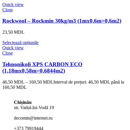
Quick view
Close
Rockwool – Rockmin 30kg/m3 (1mx0,6m=0,6m2)
23,50
MDL
Selectează opțiunile
Quick view
Close
Tehnonikoli XPS CARBON ECO
(1,18mx0,58m=0,6844m2)
46,50
MDL
–
160,50
MDL
Interval de prețuri: 46,50 MDL până la
160,50 MDL
Chișinău
str. Vadul-lui-Vodă 19
decomin@internet.ru
+373 79919444