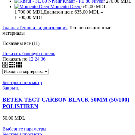
Knauf - FE 80 Nivelir
270,00
MDL
Momento Deep
635,00
MDL
–
1 700,00
MDL
Диапазон цен: 635,00 MDL –
1 700,00 MDL
Главная
Tепло и гидроизоляция
Теплоизоляционные
материалы
Показаны все (11)
Показать боковую панель
Показать по
12
24
36
Быстрый просмотр
Закрыть
BETEK TECT CARBON BLACK 50MM (50/100)
POLISTIREN
50,00
MDL
Выберите параметры
Быстрый просмотр