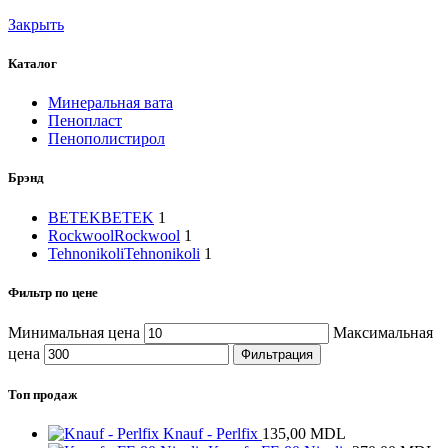
Закрыть
Каталог
Минеральная вата
Пенопласт
Пенополистирол
Брэнд
BETEK
BETEK
1
Rockwool
Rockwool
1
Tehnonikoli
Tehnonikoli
1
Фильтр по цене
Минимальная цена
Максимальная
цена
Фильтрация
Топ продаж
Knauf - Perlfix
135,00
MDL