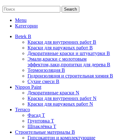
Search
Menu
Категории
Betek B
Краски для внутренних работ B
Краски для наружных работ B
Декоративные краски и штукатурки В
Эмали,краски с молотовым
эффектом,лаки,пропитки для дерева В
Термоизоляция В
Гидроизоляция и строительная химия В
Сухие смеси B
Nippon Paint
Декоративные краски N
Краски для внутренних работ N
Краски для наружных работ N
Terraco
Фасад Т
Грунтовка T
Шпаклёвка T
Строительные материалы В
Гипсокартон и комплектующие