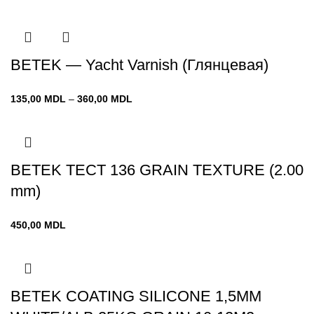
цен:
190,00 MDL
–
710,00 MDL
BETEK — Yacht Varnish (Глянцевая)
Диапазон
135,00
MDL
–
360,00
MDL
цен:
135,00 MDL
–
360,00 MDL
BETEK TECT 136 GRAIN TEXTURE (2.00
mm)
450,00
MDL
BETEK COATING SILICONE 1,5MM