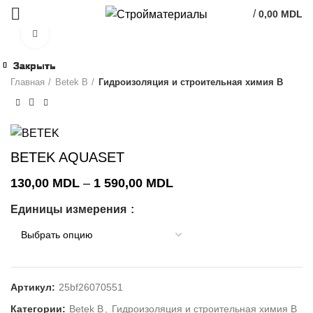
/
0,00
MDL
Click to enlarge
Закрыть
Закрыть
Закрыть
Закрыть
Закрыть
Закрыть
Закрыть
Закрыть
Главная
Betek B
Гидроизоляция и строительная химия В
BETEK AQUASET
Диапазон
130,00
MDL
–
1 590,00
MDL
цен:
Единицы измерения
130,00 MDL
–
1 590,00 MDL
Артикул:
25bf26070551
Категории:
Betek B
,
Гидроизоляция и строительная химия В