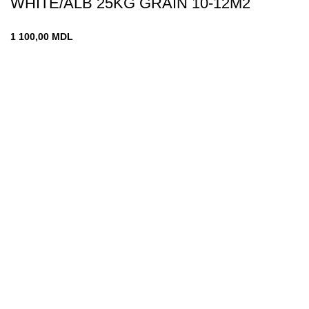
WHITE/ALB 25KG GRAIN 10-12M2
1 100,00
MDL
Chișinău
str. Vadul-lui-Vodă 19
decomin@internet.ru
+373 79919444
Меню
ГЛАВНАЯ
МАГАЗИН