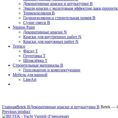
Декоративные краски и штукатурки В
Эмали,краски с молотовым эффектом,лаки,пропитки
Термоизоляция В
Гидроизоляция и строительная химия В
Сухие смеси B
Nippon Paint
Декоративные краски N
Краски для внутренних работ N
Краски для наружных работ N
Terraco
Фасад Т
Грунтовка T
Шпаклёвка T
Строительные материалы В
Гипсокартон и комплектующие
Мебель для ванной
LineArt
Click to enlarge
Главная
Betek B
Декоративные краски и штукатурки В
Betek — C
Previous product