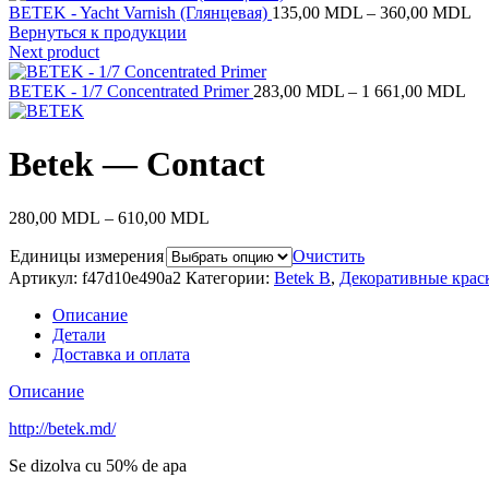
Ди
BETEK - Yacht Varnish (Глянцевая)
135,00
MDL
–
360,00
MDL
це
Вернуться к продукции
13
Next product
–
Ди
36
BETEK - 1/7 Concentrated Primer
283,00
MDL
–
1 661,00
MDL
цен
28
–
Betek — Contact
1 
Диапазон
280,00
MDL
–
610,00
MDL
цен:
Единицы измерения
280,00 MDL
Очистить
–
Артикул:
f47d10e490a2
Категории:
Betek B
,
Декоративные крас
610,00 MDL
Описание
Детали
Доставка и оплата
Описание
http://betek.md/
Se dizolva cu 50% de apa