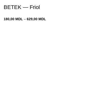
BETEK — Friol
Диапазон
180,00
MDL
–
629,00
MDL
цен:
180,00 MDL
–
629,00 MDL
Chișinău
str. Vadul-lui-Vodă 19
decomin@internet.ru
+373 79919444
Меню
ГЛАВНАЯ