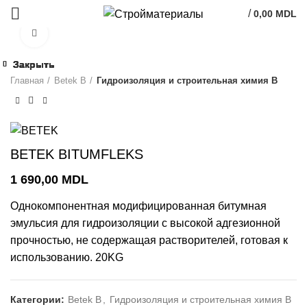
/
0,00
MDL
Click to enlarge
Закрыть
Закрыть
Закрыть
Закрыть
Закрыть
Закрыть
Закрыть
Закрыть
Главная
Betek B
Гидроизоляция и строительная химия В
BETEK BITUMFLEKS
1 690,00
MDL
Однокомпонентная модифицированная битумная
эмульсия для гидроизоляции с высокой адгезионной
прочностью, не содержащая растворителей, готовая к
использованию. 20KG
Категории:
Betek B
,
Гидроизоляция и строительная химия В