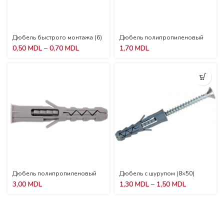
Дюбель быстрого монтажа (6)
Дюбель полипропиленовый
(12)
Диапазон
0,50
MDL
–
0,70
MDL
1,70
MDL
цен:
0,50 MDL
–
0,70 MDL
Дюбель полипропиленовый
Дюбель с шурупом (8×50)
(14)
Диапазон
3,00
MDL
1,30
MDL
–
1,50
MDL
цен:
1,30 MDL
–
1,50 MDL