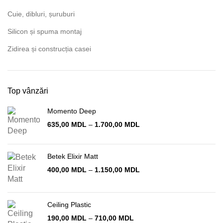
Cuie, dibluri, șuruburi
Silicon și spuma montaj
Zidirea și construcția casei
Top vânzări
Momento Deep
Interval
635,00
MDL
–
1.700,00
MDL
de
prețuri:
635,00 MDL
Betek Elixir Matt
până
Interval
400,00
MDL
–
1.150,00
MDL
la
de
1.700,00 MDL
prețuri:
400,00 MDL
Ceiling Plastic
până
la
Interval
190,00
MDL
–
710,00
MDL