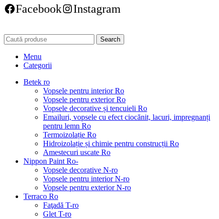
Facebook
Instagram
Search
Menu
Categorii
Betek ro
Vopsele pentru interior Ro
Vopsele pentru exterior Ro
Vopsele decorative și tencuieli Ro
Emailuri, vopsele cu efect ciocănit, lacuri, impregnanți
pentru lemn Ro
Termoizolație Ro
Hidroizolație și chimie pentru construcții Ro
Amestecuri uscate Ro
Nippon Paint Ro-
Vopsele decorative N-ro
Vopsele pentru interior N-ro
Vopsele pentru exterior N-ro
Terraco Ro
Faţadă T-ro
Glet T-ro