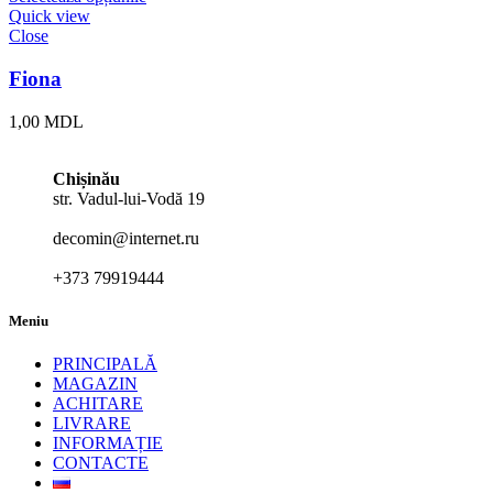
Quick view
Close
Fiona
1,00
MDL
Chișinău
str. Vadul-lui-Vodă 19
decomin@internet.ru
+373 79919444
Meniu
PRINCIPALĂ
MAGAZIN
ACHITARE
LIVRARE
INFORMAȚIE
CONTACTE