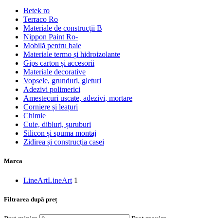
Betek ro
Terraco Ro
Materiale de construcții B
Nippon Paint Ro-
Mobilă pentru baie
Materiale termo și hidroizolante
Gips carton și accesorii
Materiale decorative
Vopsele, grunduri, gleturi
Adezivi polimerici
Amestecuri uscate, adezivi, mortare
Corniere și leațuri
Chimie
Cuie, dibluri, șuruburi
Silicon și spuma montaj
Zidirea și construcția casei
Marca
LineArt
LineArt
1
Filtrarea după preț