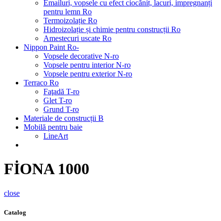
Emailuri, vopsele cu efect ciocănit, lacuri, impregnanți
pentru lemn Ro
Termoizolație Ro
Hidroizolație și chimie pentru construcții Ro
Amestecuri uscate Ro
Nippon Paint Ro-
Vopsele decorative N-ro
Vopsele pentru interior N-ro
Vopsele pentru exterior N-ro
Terraco Ro
Faţadă T-ro
Glet T-ro
Grund T-ro
Materiale de construcții B
Mobilă pentru baie
LineArt
FİONA 1000
close
Catalog