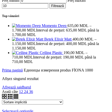
Preț minim
Preț maxim
Filtrează
Top vânzări
Momento Deep
635,00
MDL
–
1.700,00
MDL
Interval de prețuri: 635,00 MDL până la
1.700,00 MDL
Betek Elixir Matt
400,00
MDL
–
1.150,00
MDL
Interval de prețuri: 400,00 MDL până la
1.150,00 MDL
Ceiling Plastic
190,00
MDL
–
710,00
MDL
Interval de prețuri: 190,00 MDL până la
710,00 MDL
Prima pagină
Единицы измерения produs
FİONA 1000
Afișez singurul rezultat
Afișează saidbarul
Arată câte
12
24
36
Selectează opțiunile