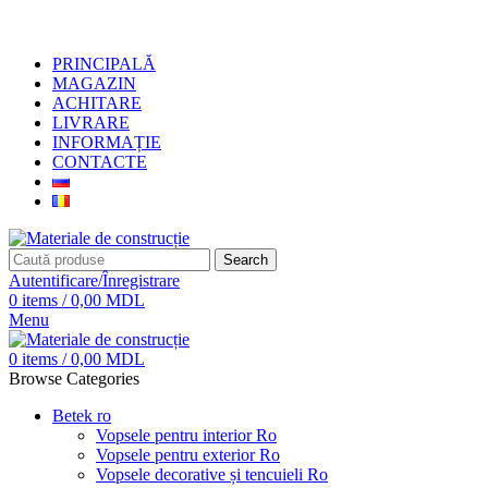
+373 79919444
PRINCIPALĂ
MAGAZIN
ACHITARE
LIVRARE
INFORMAȚIE
CONTACTE
Search
Autentificare/Înregistrare
0
items
/
0,00
MDL
Menu
0
items
/
0,00
MDL
Browse Categories
Betek ro
Vopsele pentru interior Ro
Vopsele pentru exterior Ro
Vopsele decorative și tencuieli Ro