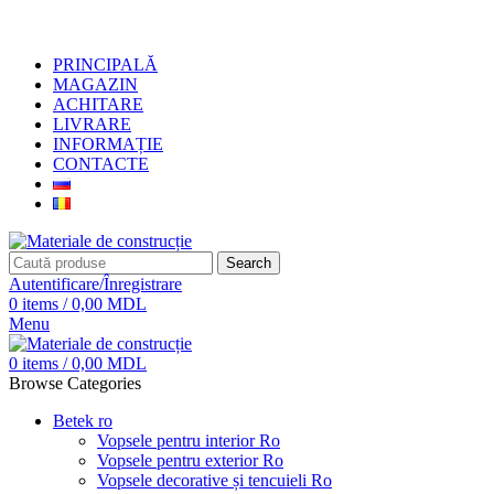
+373 79919444
PRINCIPALĂ
MAGAZIN
ACHITARE
LIVRARE
INFORMAȚIE
CONTACTE
Search
Autentificare/Înregistrare
0
items
/
0,00
MDL
Menu
0
items
/
0,00
MDL
Browse Categories
Betek ro
Vopsele pentru interior Ro
Vopsele pentru exterior Ro
Vopsele decorative și tencuieli Ro