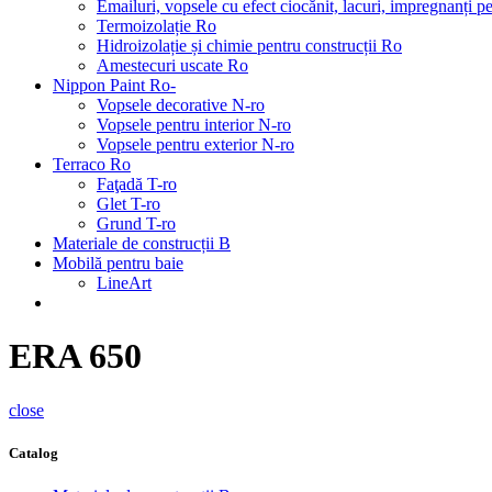
Emailuri, vopsele cu efect ciocănit, lacuri, impregnanți 
Termoizolație Ro
Hidroizolație și chimie pentru construcții Ro
Amestecuri uscate Ro
Nippon Paint Ro-
Vopsele decorative N-ro
Vopsele pentru interior N-ro
Vopsele pentru exterior N-ro
Terraco Ro
Faţadă T-ro
Glet T-ro
Grund T-ro
Materiale de construcții B
Mobilă pentru baie
LineArt
ERA 650
close
Catalog