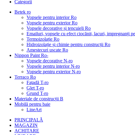
Categorii
Betek ro
Vopsele pentru interior Ro
Vopsele pentru exterior Ro
Vopsele decorative și tencuieli Ro
Emailuri, vopsele cu efect ciocănit, lacuri, impregnanți 
Termoizolație Ro
Hidroizolație și chimie pentru construcții Ro
Amestecuri uscate Ro
Nippon Paint Ro-
Vopsele decorative N-ro
Vopsele pentru interior N-ro
Vopsele pentru exterior N-ro
Terraco Ro
Faţadă T-ro
Glet T-ro
Grund T-ro
Materiale de construcții B
Mobilă pentru baie
LineArt
PRINCIPALĂ
MAGAZIN
ACHITARE