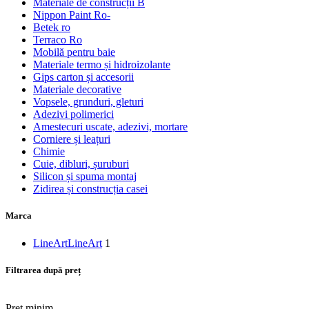
Materiale de construcții B
Nippon Paint Ro-
Betek ro
Terraco Ro
Mobilă pentru baie
Materiale termo și hidroizolante
Gips carton și accesorii
Materiale decorative
Vopsele, grunduri, gleturi
Adezivi polimerici
Amestecuri uscate, adezivi, mortare
Corniere și leațuri
Chimie
Cuie, dibluri, șuruburi
Silicon și spuma montaj
Zidirea și construcția casei
Marca
LineArt
LineArt
1
Filtrarea după preț
Preț minim