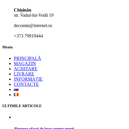
Chișinău
str. Vadul-lui-Vodă 19
decomin@internet.ru
+373 79919444
Meniu
PRINCIPALĂ
MAGAZIN
ACHITARE
LIVRARE
INFORMAȚIE
CONTACTE
ULTIMILE ARTICOLE
Alegerea plasei de ipsos pentru pereți