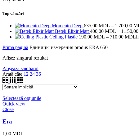
Top vânzări
Momento Deep
635,00
MDL
–
1.700,00
M
Betek Elixir Matt
400,00
MDL
–
1.150,0
Ceiling Plastic
190,00
MDL
–
710,00
MDL
I
Prima pagină
Единицы измерения produs
ERA 650
Afișez singurul rezultat
Afișează saidbarul
Arată câte
12
24
36
Selectează opțiunile
Quick view
Close
Era
1,00
MDL