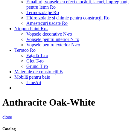
Emailuri, vopsele cu efect ciocănit, lacuri, impregnanți
pentru lemn Ro
Termoizolație Ro
Hidroizolație și chimie pentru construcții Ro
Amestecuri uscate Ro
Nippon Paint Ro-
Vopsele decorative N-ro
Vopsele pentru interior N-ro
Vopsele pentru exterior N-ro
Terraco Ro
Faţadă T-ro
Glet T-ro
Grund T-ro
Materiale de construcții B
Mobilă pentru baie
LineArt
Anthracite Oak-White
close
Catalog