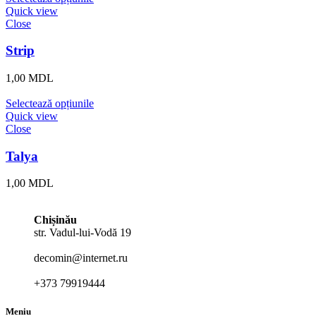
Quick view
Close
Strip
1,00
MDL
Selectează opțiunile
Quick view
Close
Talya
1,00
MDL
Chișinău
str. Vadul-lui-Vodă 19
decomin@internet.ru
+373 79919444
Meniu