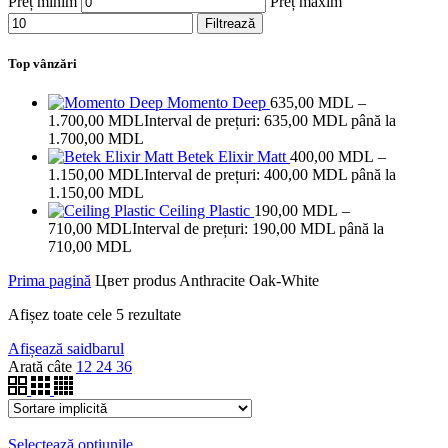
Preț minim
Preț maxim
Filtrează
Top vânzări
Momento Deep
635,00
MDL
–
1.700,00
MDL
Interval de prețuri: 635,00 MDL până la
1.700,00 MDL
Betek Elixir Matt
400,00
MDL
–
1.150,00
MDL
Interval de prețuri: 400,00 MDL până la
1.150,00 MDL
Ceiling Plastic
190,00
MDL
–
710,00
MDL
Interval de prețuri: 190,00 MDL până la
710,00 MDL
Prima pagină
Цвет produs
Anthracite Oak-White
Afișez toate cele 5 rezultate
Afișează saidbarul
Arată câte
12
24
36
Selectează opțiunile