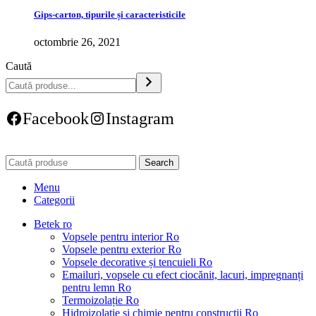
Gips-carton, tipurile și caracteristicile
octombrie 26, 2021
Caută
Facebook
Instagram
Search
Menu
Categorii
Betek ro
Vopsele pentru interior Ro
Vopsele pentru exterior Ro
Vopsele decorative și tencuieli Ro
Emailuri, vopsele cu efect ciocănit, lacuri, impregnanți
pentru lemn Ro
Termoizolație Ro
Hidroizolație și chimie pentru construcții Ro