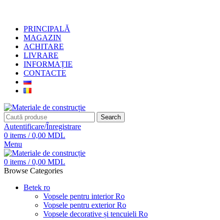
+373 79919444
PRINCIPALĂ
MAGAZIN
ACHITARE
LIVRARE
INFORMAȚIE
CONTACTE
Search
Autentificare/Înregistrare
0
items
/
0,00
MDL
Menu
0
items
/
0,00
MDL
Browse Categories
Betek ro
Vopsele pentru interior Ro
Vopsele pentru exterior Ro
Vopsele decorative și tencuieli Ro