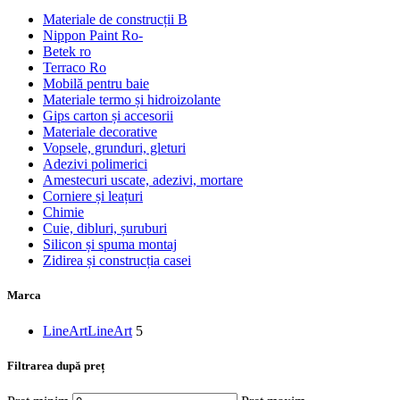
Materiale de construcții B
Nippon Paint Ro-
Betek ro
Terraco Ro
Mobilă pentru baie
Materiale termo și hidroizolante
Gips carton și accesorii
Materiale decorative
Vopsele, grunduri, gleturi
Adezivi polimerici
Amestecuri uscate, adezivi, mortare
Corniere și leațuri
Chimie
Cuie, dibluri, șuruburi
Silicon și spuma montaj
Zidirea și construcția casei
Marca
LineArt
LineArt
5
Filtrarea după preț