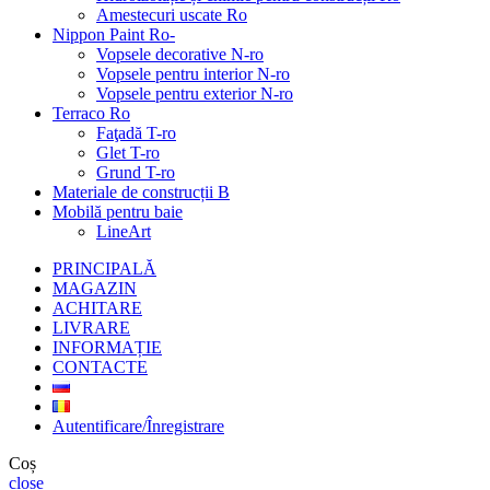
Amestecuri uscate Ro
Nippon Paint Ro-
Vopsele decorative N-ro
Vopsele pentru interior N-ro
Vopsele pentru exterior N-ro
Terraco Ro
Faţadă T-ro
Glet T-ro
Grund T-ro
Materiale de construcții B
Mobilă pentru baie
LineArt
PRINCIPALĂ
MAGAZIN
ACHITARE
LIVRARE
INFORMAȚIE
CONTACTE
Autentificare/Înregistrare
Coș
close