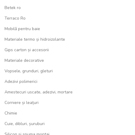
Betek ro
Terraco Ro
Mobilă pentru baie
Materiale termo și hidroizolante
Gips carton și accesorii
Materiale decorative
Vopsele, grunduri, gleturi
Adezivi polimerici
Amestecuri uscate, adezivi, mortare
Corniere și leațuri
Chimie
Cuie, dibluri, șuruburi
Silicon și spuma montaj