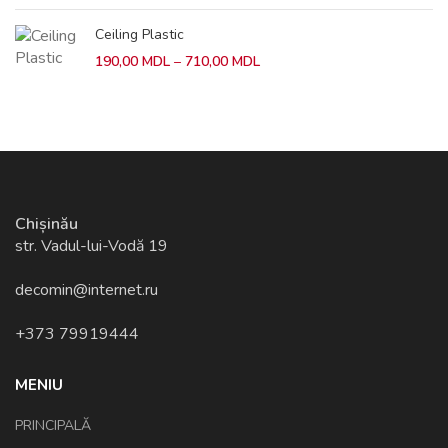
prețuri:
400,00 MDL
Ceiling Plastic
până
la
Interval
190,00
MDL
–
710,00
MDL
1.150,00 MDL
de
prețuri:
190,00 MDL
până
la
710,00 MDL
Chișinău
str. Vadul-lui-Vodă 19
decomin@internet.ru
+373 79919444
MENIU
PRINCIPALĂ