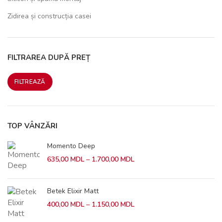
Zidirea și construcția casei
FILTRAREA DUPĂ PREȚ
FILTREAZĂ
Preț
Preț
minim
maxim
TOP VÂNZĂRI
Momento Deep
Interval
635,00
MDL
–
1.700,00
MDL
de
prețuri:
635,00 MDL
Betek Elixir Matt
până
Interval
400,00
MDL
–
1.150,00
MDL
la
de
1.700,00 MDL