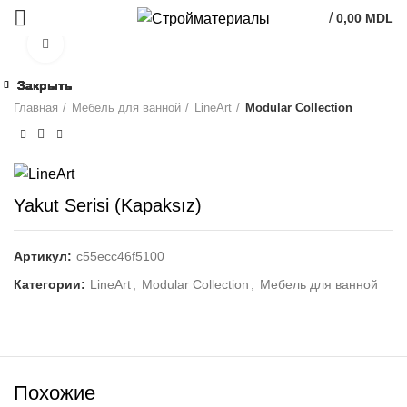
/
0,00
MDL
Click to enlarge
Закрыть
Закрыть
Закрыть
Закрыть
Закрыть
Закрыть
Закрыть
Закрыть
Главная
Мебель для ванной
LineArt
Modular Collection
Yakut Serisi (Kapaksız)
Артикул:
c55ecc46f5100
Категории:
LineArt
,
Modular Collection
,
Мебель для ванной
Похожие