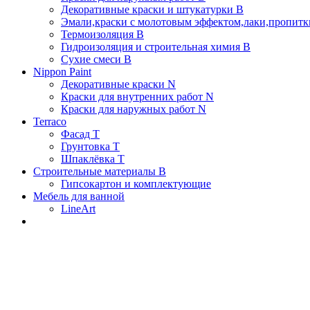
Декоративные краски и штукатурки В
Эмали,краски с молотовым эффектом,лаки,пропитки
Термоизоляция В
Гидроизоляция и строительная химия В
Сухие смеси B
Nippon Paint
Декоративные краски N
Краски для внутренних работ N
Краски для наружных работ N
Terraco
Фасад Т
Грунтовка T
Шпаклёвка T
Строительные материалы В
Гипсокартон и комплектующие
Мебель для ванной
LineArt