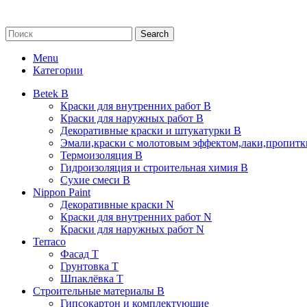
Search
Menu
Категории
Betek B
Краски для внутренних работ B
Краски для наружных работ B
Декоративные краски и штукатурки В
Эмали,краски с молотовым эффектом,лаки,пропитки
Термоизоляция В
Гидроизоляция и строительная химия В
Сухие смеси B
Nippon Paint
Декоративные краски N
Краски для внутренних работ N
Краски для наружных работ N
Terraco
Фасад Т
Грунтовка T
Шпаклёвка T
Строительные материалы В
Гипсокартон и комплектующие