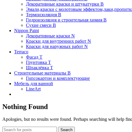
Декоративные краски и штукатурки В
Эмали,краски с молотовым эффектом,лаки,пропитки
Термоизоляция В
Гидроизоляция и строительная химия В
Сухие смеси B
Nippon Paint
Декоративные краски N
Краски для внутренних работ N
Краски для наружных работ N
Terraco
Фасад Т
Грунтовка T
Шпаклёвка T
Строительные материалы В
Гипсокартон и комплектующие
Мебель для ванной
LineArt
Nothing Found
Apologies, but no results were found. Perhaps searching will help find
Search