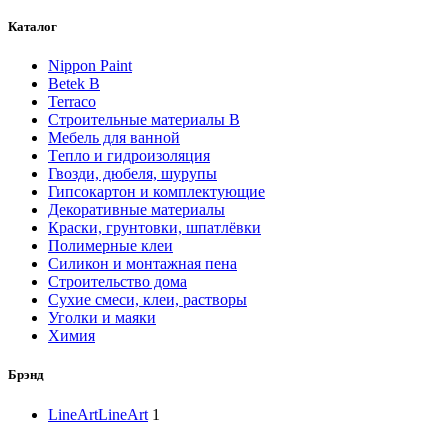
Каталог
Nippon Paint
Betek B
Terraco
Строительные материалы В
Мебель для ванной
Tепло и гидроизоляция
Гвозди, дюбеля, шурупы
Гипсокартон и комплектующие
Декоративные материалы
Краски, грунтовки, шпатлёвки
Полимерные клеи
Силикон и монтажная пена
Строительство дома
Сухие смеси, клеи, растворы
Уголки и маяки
Химия
Брэнд
LineArt
LineArt
1