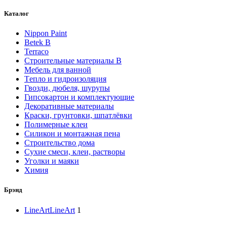
Каталог
Nippon Paint
Betek B
Terraco
Строительные материалы В
Мебель для ванной
Tепло и гидроизоляция
Гвозди, дюбеля, шурупы
Гипсокартон и комплектующие
Декоративные материалы
Краски, грунтовки, шпатлёвки
Полимерные клеи
Силикон и монтажная пена
Строительство дома
Сухие смеси, клеи, растворы
Уголки и маяки
Химия
Брэнд
LineArt
LineArt
1