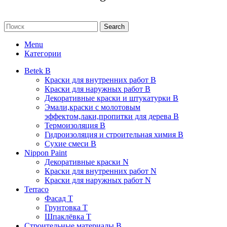
Search
Menu
Категории
Betek B
Краски для внутренних работ B
Краски для наружных работ B
Декоративные краски и штукатурки В
Эмали,краски с молотовым
эффектом,лаки,пропитки для дерева В
Термоизоляция В
Гидроизоляция и строительная химия В
Сухие смеси B
Nippon Paint
Декоративные краски N
Краски для внутренних работ N
Краски для наружных работ N
Terraco
Фасад Т
Грунтовка T
Шпаклёвка T
Строительные материалы В