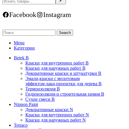
Facebook
Instagram
Search
Menu
Категории
Betek B
Краски для внутренних работ B
Краски для наружных работ B
Декоративные краски и штукатурки В
Эмали,краски с молотовым
эффектом,лаки,пропитки для дерева В
Термоизоляция В
Гидроизоляция и строительная химия В
Сухие смеси B
Nippon Paint
Декоративные краски N
Краски для внутренних работ N
Краски для наружных работ N
Terraco