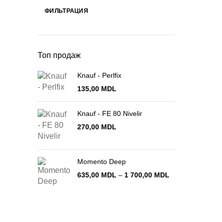
ФИЛЬТРАЦИЯ
Минимальная
Максимальная
цена
цена
Топ продаж
Knauf - Perlfix
135,00
MDL
Knauf - FE 80 Nivelir
270,00
MDL
Momento Deep
Диапазон
635,00
MDL
–
1 700,00
MDL
цен:
635,00 MDL
–
1 700,00 MDL