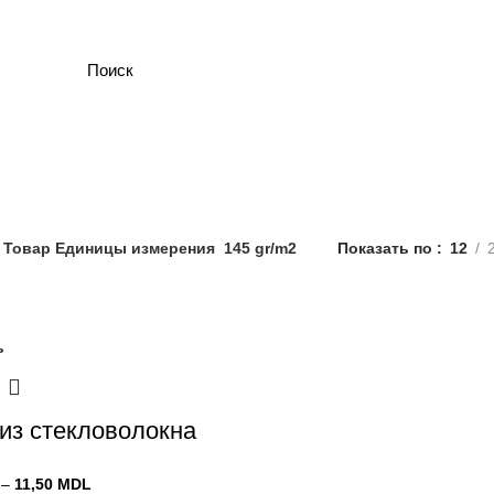
ГЛАВНАЯ
МАГАЗИН
ОПЛ
145 gr/m2
Товар Единицы измерения
145 gr/m2
Показать по
12
ь
 из стекловолокна
Диапазон
–
11,50
MDL