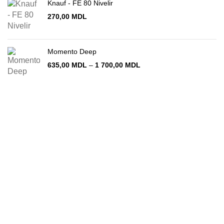
Knauf - FE 80 Nivelir
270,00
MDL
Momento Deep
Диапазон
635,00
MDL
–
1 700,00
MDL
цен:
635,00 MDL
–
1 700,00 MDL
Chișinău
str. Vadul-lui-Vodă 19
decomin@internet.ru
+373 79919444