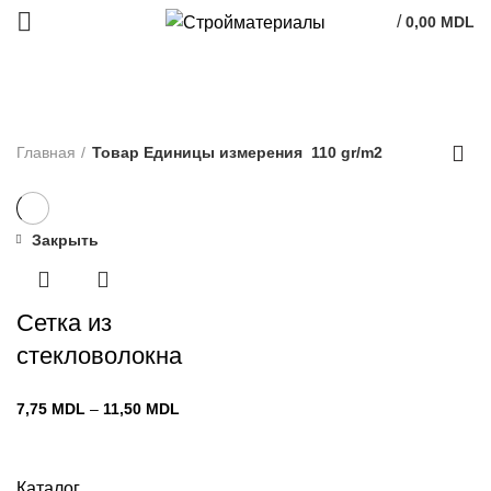
/
0,00
MDL
110 gr/m2
Главная
Товар Единицы измерения
110 gr/m2
Закрыть
Сетка из
стекловолокна
Диапазон
7,75
MDL
–
11,50
MDL
цен:
7,75 MDL
–
Каталог