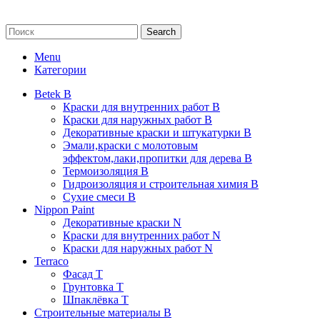
Search
Menu
Категории
Betek B
Краски для внутренних работ B
Краски для наружных работ B
Декоративные краски и штукатурки В
Эмали,краски с молотовым
эффектом,лаки,пропитки для дерева В
Термоизоляция В
Гидроизоляция и строительная химия В
Сухие смеси B
Nippon Paint
Декоративные краски N
Краски для внутренних работ N
Краски для наружных работ N
Terraco
Фасад Т
Грунтовка T
Шпаклёвка T
Строительные материалы В