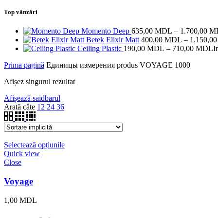
Top vânzări
Momento Deep
635,00
MDL
–
1.700,00
M
Betek Elixir Matt
400,00
MDL
–
1.150,0
Ceiling Plastic
190,00
MDL
–
710,00
MDL
I
Prima pagină
Единицы измерения produs
VOYAGE 1000
Afișez singurul rezultat
Afișează saidbarul
Arată câte
12
24
36
Selectează opțiunile
Quick view
Close
Voyage
1,00
MDL