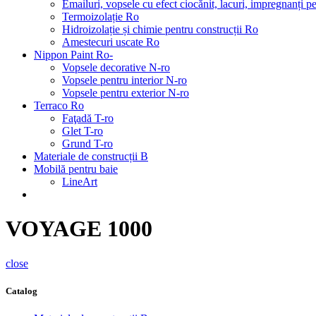
Emailuri, vopsele cu efect ciocănit, lacuri, impregnanți 
Termoizolație Ro
Hidroizolație și chimie pentru construcții Ro
Amestecuri uscate Ro
Nippon Paint Ro-
Vopsele decorative N-ro
Vopsele pentru interior N-ro
Vopsele pentru exterior N-ro
Terraco Ro
Faţadă T-ro
Glet T-ro
Grund T-ro
Materiale de construcții B
Mobilă pentru baie
LineArt
VOYAGE 1000
close
Catalog