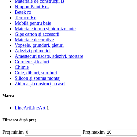
Materiale de construcții B
Nippon Paint Ro-
Betek ro
Terraco Ro
Mobilă pentru baie
Materiale termo și hidroizolante
Gips carton și accesorii
Materiale decorative
Vopsele, grunduri, gleturi
Adezivi polimerici
Amestecuri uscate, adezivi, mortare
Corniere și leațuri
Chimie
Cuie, dibluri, șuruburi
Silicon și spuma montaj
Zidirea și construcția casei
Marca
LineArt
LineArt
1
Filtrarea după preț
Preț minim
Preț maxim