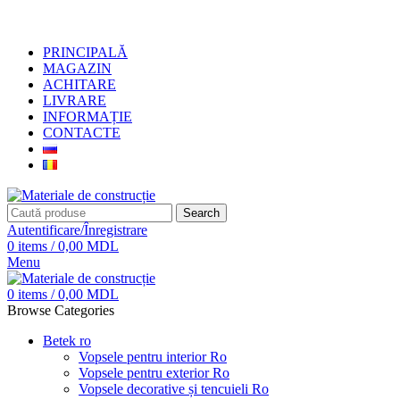
+373 79919444
PRINCIPALĂ
MAGAZIN
ACHITARE
LIVRARE
INFORMAȚIE
CONTACTE
Search
Autentificare/Înregistrare
0
items
/
0,00
MDL
Menu
0
items
/
0,00
MDL
Browse Categories
Betek ro
Vopsele pentru interior Ro
Vopsele pentru exterior Ro
Vopsele decorative și tencuieli Ro