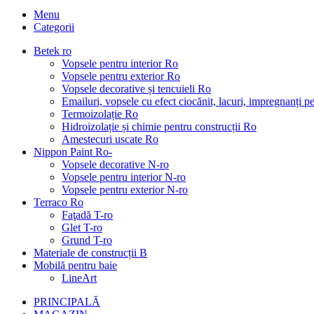
Menu
Categorii
Betek ro
Vopsele pentru interior Ro
Vopsele pentru exterior Ro
Vopsele decorative și tencuieli Ro
Emailuri, vopsele cu efect ciocănit, lacuri, impregnanți 
Termoizolație Ro
Hidroizolație și chimie pentru construcții Ro
Amestecuri uscate Ro
Nippon Paint Ro-
Vopsele decorative N-ro
Vopsele pentru interior N-ro
Vopsele pentru exterior N-ro
Terraco Ro
Faţadă T-ro
Glet T-ro
Grund T-ro
Materiale de construcții B
Mobilă pentru baie
LineArt
PRINCIPALĂ