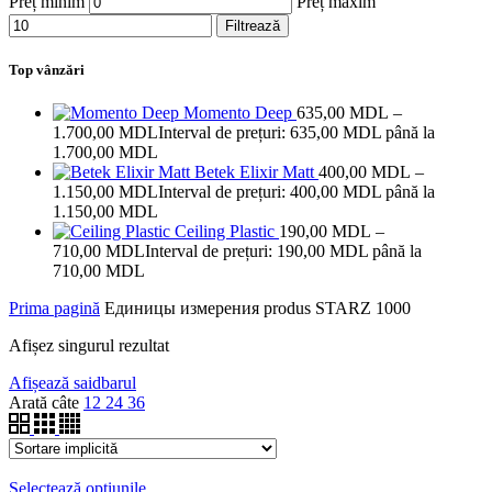
Preț minim
Preț maxim
Filtrează
Top vânzări
Momento Deep
635,00
MDL
–
1.700,00
MDL
Interval de prețuri: 635,00 MDL până la
1.700,00 MDL
Betek Elixir Matt
400,00
MDL
–
1.150,00
MDL
Interval de prețuri: 400,00 MDL până la
1.150,00 MDL
Ceiling Plastic
190,00
MDL
–
710,00
MDL
Interval de prețuri: 190,00 MDL până la
710,00 MDL
Prima pagină
Единицы измерения produs
STARZ 1000
Afișez singurul rezultat
Afișează saidbarul
Arată câte
12
24
36
Selectează opțiunile