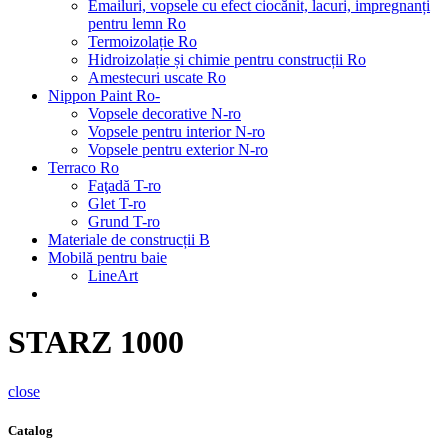
Emailuri, vopsele cu efect ciocănit, lacuri, impregnanți
pentru lemn Ro
Termoizolație Ro
Hidroizolație și chimie pentru construcții Ro
Amestecuri uscate Ro
Nippon Paint Ro-
Vopsele decorative N-ro
Vopsele pentru interior N-ro
Vopsele pentru exterior N-ro
Terraco Ro
Faţadă T-ro
Glet T-ro
Grund T-ro
Materiale de construcții B
Mobilă pentru baie
LineArt
STARZ 1000
close
Catalog