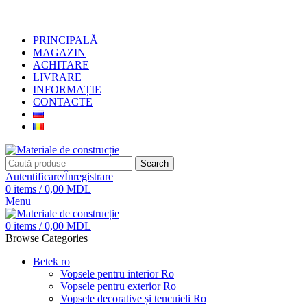
+373 79919444
PRINCIPALĂ
MAGAZIN
ACHITARE
LIVRARE
INFORMAȚIE
CONTACTE
Search
Autentificare/Înregistrare
0
items
/
0,00
MDL
Menu
0
items
/
0,00
MDL
Browse Categories
Betek ro
Vopsele pentru interior Ro
Vopsele pentru exterior Ro
Vopsele decorative și tencuieli Ro