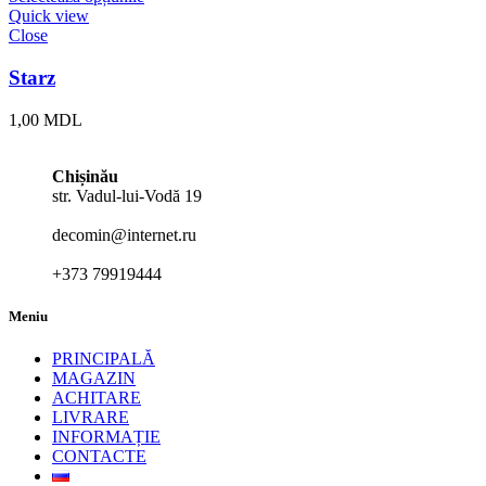
Quick view
Close
Starz
1,00
MDL
Chișinău
str. Vadul-lui-Vodă 19
decomin@internet.ru
+373 79919444
Meniu
PRINCIPALĂ
MAGAZIN
ACHITARE
LIVRARE
INFORMAȚIE
CONTACTE