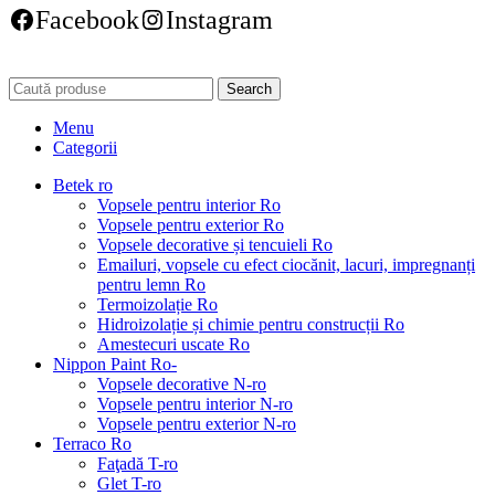
Facebook
Instagram
Search
Menu
Categorii
Betek ro
Vopsele pentru interior Ro
Vopsele pentru exterior Ro
Vopsele decorative și tencuieli Ro
Emailuri, vopsele cu efect ciocănit, lacuri, impregnanți
pentru lemn Ro
Termoizolație Ro
Hidroizolație și chimie pentru construcții Ro
Amestecuri uscate Ro
Nippon Paint Ro-
Vopsele decorative N-ro
Vopsele pentru interior N-ro
Vopsele pentru exterior N-ro
Terraco Ro
Faţadă T-ro
Glet T-ro