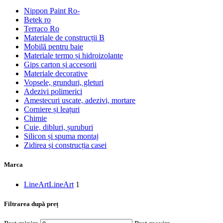
Nippon Paint Ro-
Betek ro
Terraco Ro
Materiale de construcții B
Mobilă pentru baie
Materiale termo și hidroizolante
Gips carton și accesorii
Materiale decorative
Vopsele, grunduri, gleturi
Adezivi polimerici
Amestecuri uscate, adezivi, mortare
Corniere și leațuri
Chimie
Cuie, dibluri, șuruburi
Silicon și spuma montaj
Zidirea și construcția casei
Marca
LineArt
LineArt
1
Filtrarea după preț