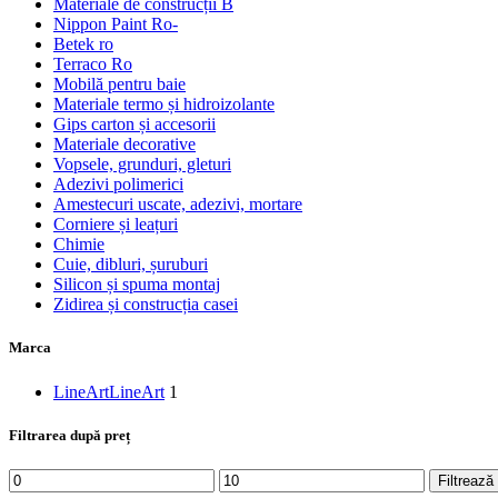
Materiale de construcții B
Nippon Paint Ro-
Betek ro
Terraco Ro
Mobilă pentru baie
Materiale termo și hidroizolante
Gips carton și accesorii
Materiale decorative
Vopsele, grunduri, gleturi
Adezivi polimerici
Amestecuri uscate, adezivi, mortare
Corniere și leațuri
Chimie
Cuie, dibluri, șuruburi
Silicon și spuma montaj
Zidirea și construcția casei
Marca
LineArt
LineArt
1
Filtrarea după preț
Preț
Preț
Filtrează
minim
maxim