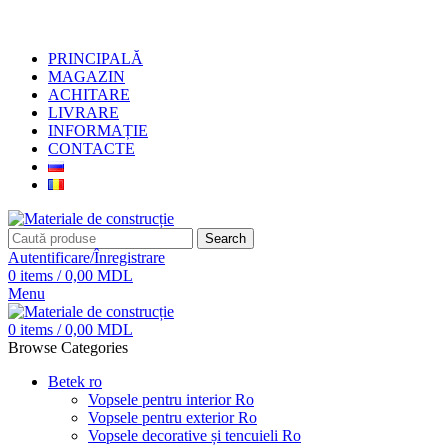
+373 79919444
PRINCIPALĂ
MAGAZIN
ACHITARE
LIVRARE
INFORMAȚIE
CONTACTE
Search
Autentificare/Înregistrare
0
items
/
0,00
MDL
Menu
0
items
/
0,00
MDL
Browse Categories
Betek ro
Vopsele pentru interior Ro
Vopsele pentru exterior Ro
Vopsele decorative și tencuieli Ro