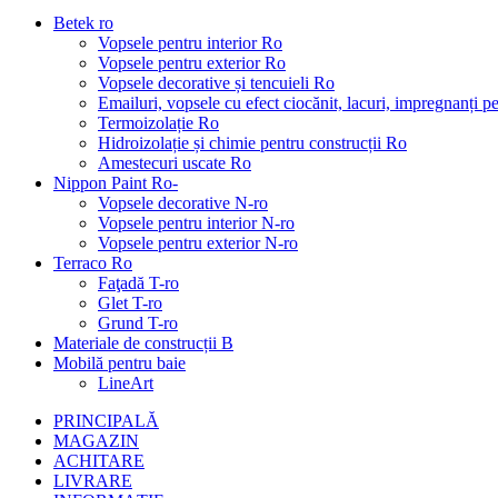
Betek ro
Vopsele pentru interior Ro
Vopsele pentru exterior Ro
Vopsele decorative și tencuieli Ro
Emailuri, vopsele cu efect ciocănit, lacuri, impregnanți 
Termoizolație Ro
Hidroizolație și chimie pentru construcții Ro
Amestecuri uscate Ro
Nippon Paint Ro-
Vopsele decorative N-ro
Vopsele pentru interior N-ro
Vopsele pentru exterior N-ro
Terraco Ro
Faţadă T-ro
Glet T-ro
Grund T-ro
Materiale de construcții B
Mobilă pentru baie
LineArt
PRINCIPALĂ
MAGAZIN
ACHITARE
LIVRARE