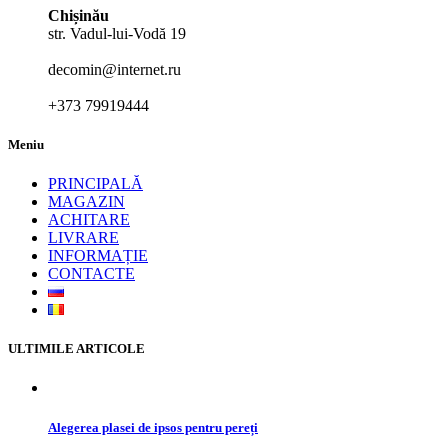
Chișinău
str. Vadul-lui-Vodă 19
decomin@internet.ru
+373 79919444
Meniu
PRINCIPALĂ
MAGAZIN
ACHITARE
LIVRARE
INFORMAȚIE
CONTACTE
ULTIMILE ARTICOLE
Alegerea plasei de ipsos pentru pereți