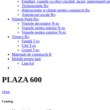
Emailuri, vopsele cu efect ciocănit, lacuri, impregnanți 
Termoizolație Ro
Hidroizolație și chimie pentru construcții Ro
Amestecuri uscate Ro
Nippon Paint Ro-
Vopsele decorative N-ro
Vopsele pentru interior N-ro
Vopsele pentru exterior N-ro
Terraco Ro
Faţadă T-ro
Glet T-ro
Grund T-ro
Materiale de construcții B
Mobilă pentru baie
LineArt
PLAZA 600
close
Catalog