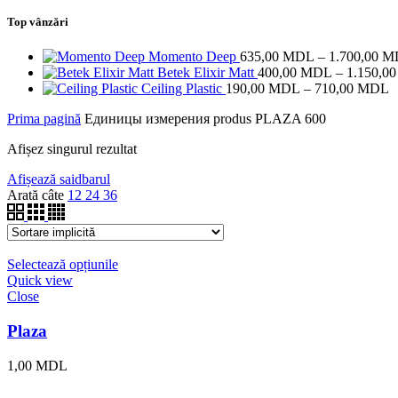
Top vânzări
Momento Deep
635,00
MDL
–
1.700,00
M
Betek Elixir Matt
400,00
MDL
–
1.150,0
I
Ceiling Plastic
190,00
MDL
–
710,00
MDL
d
Prima pagină
Единицы измерения produs
PLAZA 600
p
1
Afișez singurul rezultat
p
la
Afișează saidbarul
7
Arată câte
12
24
36
Selectează opțiunile
Quick view
Close
Plaza
1,00
MDL