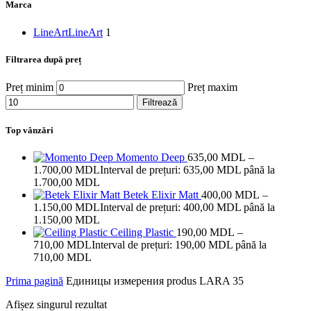
Marca
LineArt
LineArt
1
Filtrarea după preț
Preț minim
Preț maxim
Filtrează
Top vânzări
Momento Deep
635,00
MDL
–
1.700,00
MDL
Interval de prețuri: 635,00 MDL până la
1.700,00 MDL
Betek Elixir Matt
400,00
MDL
–
1.150,00
MDL
Interval de prețuri: 400,00 MDL până la
1.150,00 MDL
Ceiling Plastic
190,00
MDL
–
710,00
MDL
Interval de prețuri: 190,00 MDL până la
710,00 MDL
Prima pagină
Единицы измерения produs
LARA 35
Afișez singurul rezultat