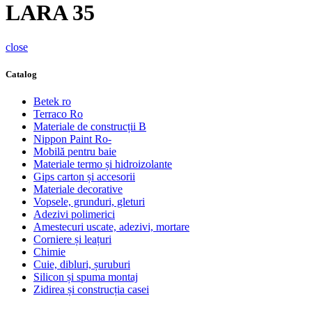
LARA 35
close
Catalog
Betek ro
Terraco Ro
Materiale de construcții B
Nippon Paint Ro-
Mobilă pentru baie
Materiale termo și hidroizolante
Gips carton și accesorii
Materiale decorative
Vopsele, grunduri, gleturi
Adezivi polimerici
Amestecuri uscate, adezivi, mortare
Corniere și leațuri
Chimie
Cuie, dibluri, șuruburi
Silicon și spuma montaj
Zidirea și construcția casei