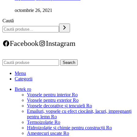
octombrie 26, 2021
Caută
Facebook
Instagram
Search
Menu
Categorii
Betek ro
Vopsele pentru interior Ro
Vopsele pentru exterior Ro
Vopsele decorative și tencuieli Ro
Emailuri, vopsele cu efect ciocănit, lacuri, impregnanți
pentru lemn Ro
Termoizolație Ro
Hidroizolație și chimie pentru construcții Ro
Amestecuri uscate Ro