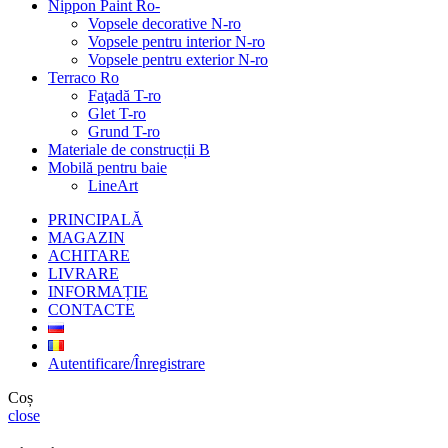
Nippon Paint Ro-
Vopsele decorative N-ro
Vopsele pentru interior N-ro
Vopsele pentru exterior N-ro
Terraco Ro
Faţadă T-ro
Glet T-ro
Grund T-ro
Materiale de construcții B
Mobilă pentru baie
LineArt
PRINCIPALĂ
MAGAZIN
ACHITARE
LIVRARE
INFORMAȚIE
CONTACTE
Autentificare/Înregistrare
Coș
close