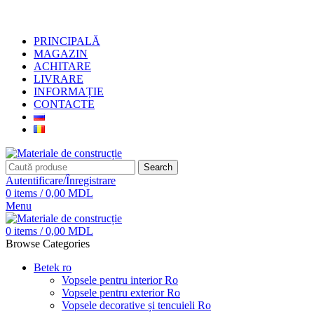
+373 79919444
PRINCIPALĂ
MAGAZIN
ACHITARE
LIVRARE
INFORMAȚIE
CONTACTE
Search
Autentificare/Înregistrare
0
items
/
0,00
MDL
Menu
0
items
/
0,00
MDL
Browse Categories
Betek ro
Vopsele pentru interior Ro
Vopsele pentru exterior Ro
Vopsele decorative și tencuieli Ro