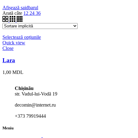
Afișează saidbarul
Arată câte
12
24
36
Selectează opțiunile
Quick view
Close
Lara
1,00
MDL
Chișinău
str. Vadul-lui-Vodă 19
decomin@internet.ru
+373 79919444
Meniu