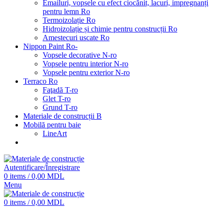
Emailuri, vopsele cu efect ciocănit, lacuri, impregnanți
pentru lemn Ro
Termoizolație Ro
Hidroizolație și chimie pentru construcții Ro
Amestecuri uscate Ro
Nippon Paint Ro-
Vopsele decorative N-ro
Vopsele pentru interior N-ro
Vopsele pentru exterior N-ro
Terraco Ro
Faţadă T-ro
Glet T-ro
Grund T-ro
Materiale de construcții B
Mobilă pentru baie
LineArt
Autentificare/Înregistrare
0
items
/
0,00
MDL
Menu
0
items
/
0,00
MDL