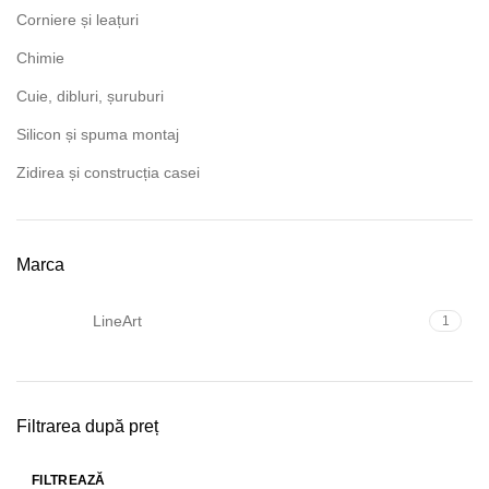
Corniere și leațuri
Chimie
Cuie, dibluri, șuruburi
Silicon și spuma montaj
Zidirea și construcția casei
Marca
LineArt
1
Filtrarea după preț
FILTREAZĂ