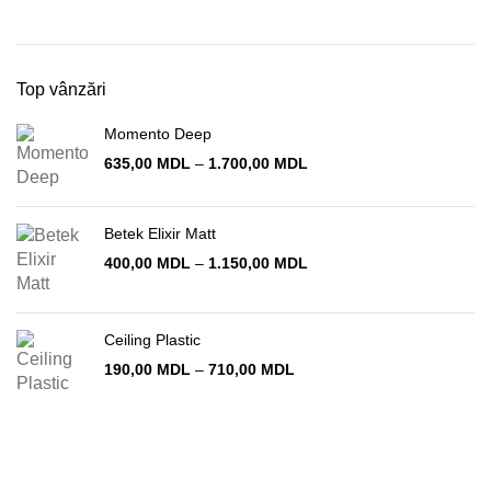
Preț
Preț
minim
maxim
Top vânzări
Momento Deep
Interval
635,00
MDL
–
1.700,00
MDL
de
prețuri:
635,00 MDL
Betek Elixir Matt
până
Interval
400,00
MDL
–
1.150,00
MDL
la
de
1.700,00 MDL
prețuri:
400,00 MDL
Ceiling Plastic
până
la
Interval
190,00
MDL
–
710,00
MDL
1.150,00 MDL
de
prețuri:
190,00 MDL
până
la