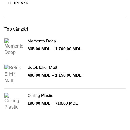
FILTREAZĂ
Preț
Preț
minim
maxim
Top vânzări
Momento Deep
Interval
635,00
MDL
–
1.700,00
MDL
de
prețuri:
635,00 MDL
Betek Elixir Matt
până
Interval
400,00
MDL
–
1.150,00
MDL
la
de
1.700,00 MDL
prețuri:
400,00 MDL
Ceiling Plastic
până
la
Interval
190,00
MDL
–
710,00
MDL
1.150,00 MDL
de
prețuri:
190,00 MDL
până