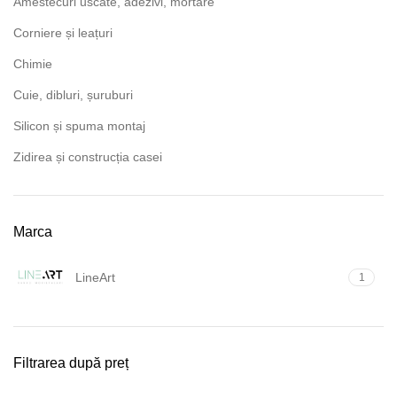
Amestecuri uscate, adezivi, mortare
Corniere și leațuri
Chimie
Cuie, dibluri, șuruburi
Silicon și spuma montaj
Zidirea și construcția casei
Marca
LineArt
1
Filtrarea după preț